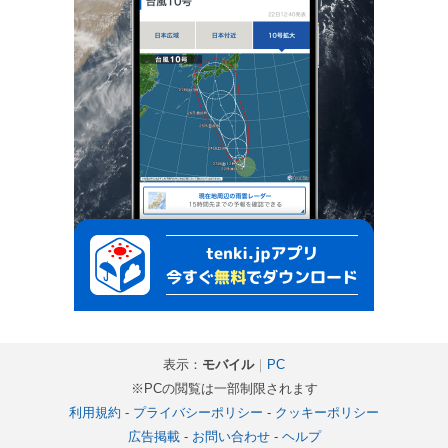
表示：
モバイル
｜
PC
※PCの閲覧は一部制限されます
利用規約
-
プライバシーポリシー
-
クッキーポリシー
広告掲載
-
お問い合わせ
-
ヘルプ