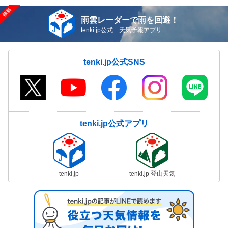
雨雲レーダーで雨を回避！
tenki.jp公式 天気予報アプリ
tenki.jp公式SNS
tenki.jp公式アプリ
tenki.jp
tenki.jp 登山天気