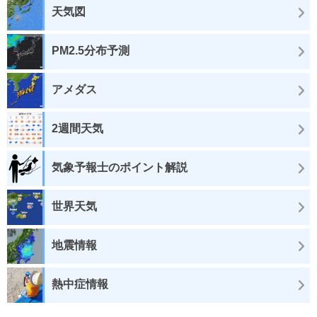
天気図
PM2.5分布予測
アメダス
2週間天気
気象予報士のポイント解説
世界天気
地震情報
熱中症情報