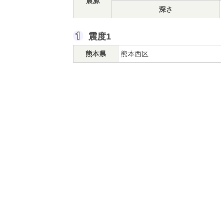
震源
深さ
震度1
熊本県
熊本西区