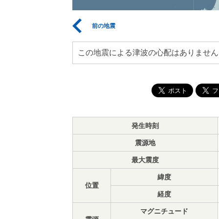
前の地震
この地震による津波の心配はありません
発生時刻
震源地
最大震度
緯度
位置
経度
マグニチュード