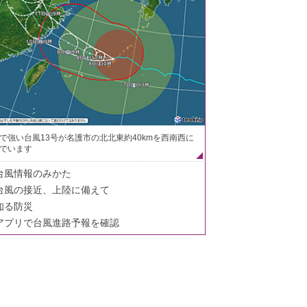
で強い台風13号が名護市の北北東約40kmを西南西に
でいます
台風情報のみかた
台風の接近、上陸に備えて
知る防災
アプリで台風進路予報を確認