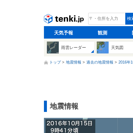
tenki.jp
検
天気予報
観測
雨雲レーダー
天気図
トップ
地震情報
過去の地震情報
2016年
地震情報