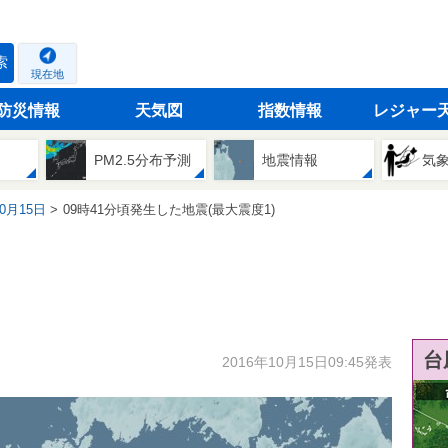
索
現在地
防災情報
天気図
指数情報
レジャー
PM2.5分布予測
地震情報
気
10月15日
09時41分頃発生した地震(最大震度1)
台
2016年10月15日09:45発表