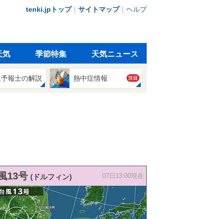
tenki.jpトップ
｜
サイトマップ
｜
ヘルプ
天気
季節特集
天気ニュース
象予報士の解説
熱中症情報
注目
風13号
(ドルフィン)
07日13:00現在