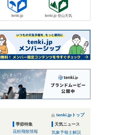
tenki.jp
tenki.jp 登山天気
tenki.jpトップ
季節特集
天気ニュース
花粉飛散情報
気象予報士解説