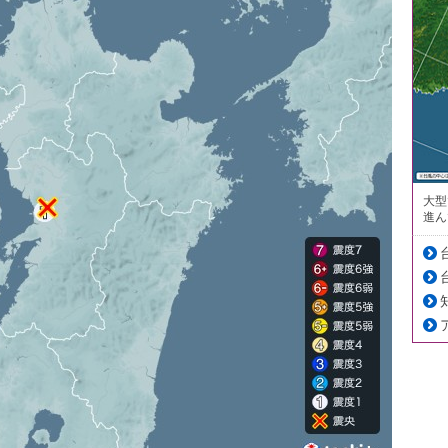
大型
進ん