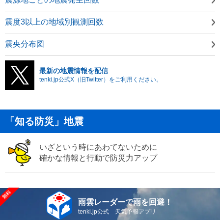
震度3以上の地域別観測回数
震央分布図
最新の地震情報を配信
tenki.jp公式X（旧Twitter）をご利用ください。
「知る防災」地震
いざという時にあわてないために
確かな情報と行動で防災力アップ
雨雲レーダーで雨を回避！
tenki.jp公式 天気予報アプリ