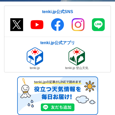
tenki.jp公式SNS
tenki.jp公式アプリ
tenki.jp
tenki.jp 登山天気