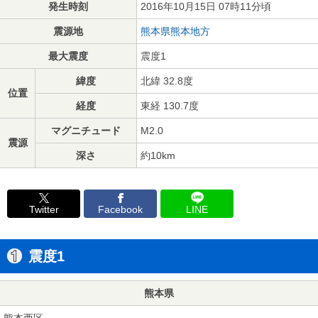
発生時刻
2016年10月15日 07時11分頃
震源地
熊本県熊本地方
最大震度
震度1
緯度
北緯 32.8度
位置
経度
東経 130.7度
マグニチュード
M2.0
震源
深さ
約10km
Twitter
Facebook
LINE
震度1
熊本県
熊本西区