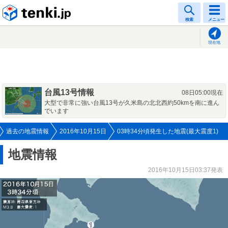
tenki.jp
検索
メニュー
現在地
台風13号情報
08日05:00現在
大型で非常に強い台風13号が久米島の北北西約50kmを南に進ん
でいます
過去の地震情報
2016年10月15日
03時34分頃発生した地震(最大震度1)
地震情報
2016年10月15日03:37発表