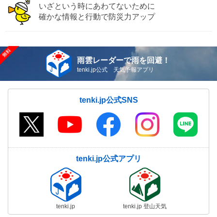
いざという時にあわてないために
確かな情報と行動で防災力アップ
雨雲レーダーで雨を回避！
tenki.jp公式 天気予報アプリ
tenki.jp公式SNS
tenki.jp公式アプリ
tenki.jp
tenki.jp 登山天気