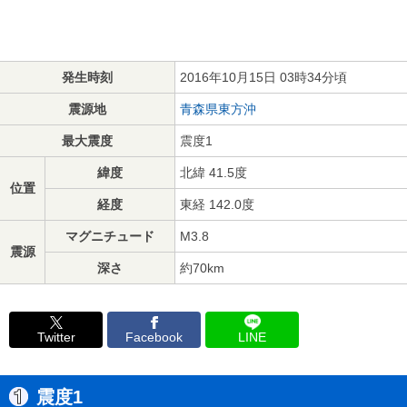
発生時刻
2016年10月15日 03時34分頃
震源地
青森県東方沖
最大震度
震度1
緯度
北緯 41.5度
位置
経度
東経 142.0度
マグニチュード
M3.8
震源
深さ
約70km
Twitter
Facebook
LINE
震度1