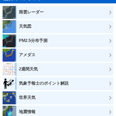
雨雲レーダー
天気図
PM2.5分布予測
アメダス
2週間天気
気象予報士のポイント解説
世界天気
地震情報