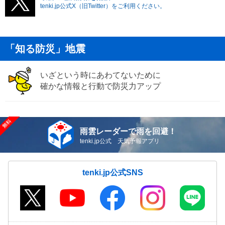
tenki.jp公式X（旧Twitter）をご利用ください。
「知る防災」地震
いざという時にあわてないために
確かな情報と行動で防災力アップ
雨雲レーダーで雨を回避！
tenki.jp公式 天気予報アプリ
tenki.jp公式SNS