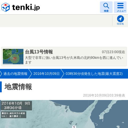
tenki.jp
検索
メニュー
現在地
台風13号情報
07日23:00現在
大型で非常に強い台風13号が久米島の北約90kmを西に進んでい
ます
過去の地震情報
2016年10月09日
03時36分頃発生した地震(最大震度2)
地震情報
2016年10月09日03:39発表