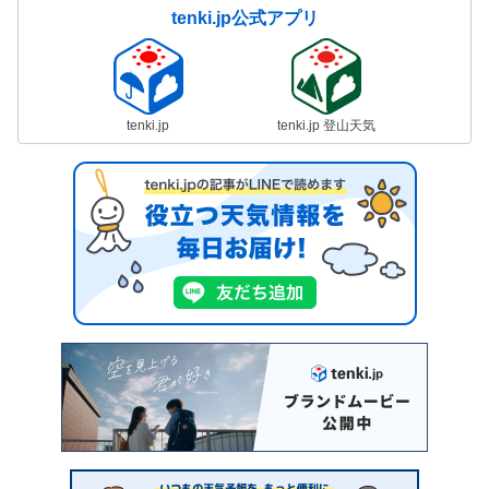
tenki.jp公式アプリ
tenki.jp
tenki.jp 登山天気