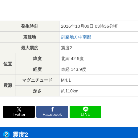
発生時刻
2016年10月09日 03時36分頃
震源地
釧路地方中南部
最大震度
震度2
緯度
北緯 42.9度
位置
経度
東経 143.9度
マグニチュード
M4.1
震源
深さ
約110km
Twitter
Facebook
LINE
震度2