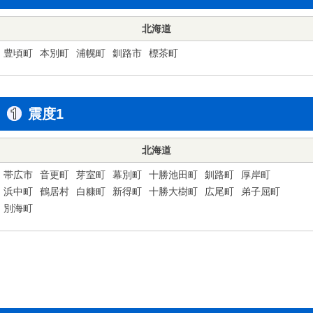
北海道
豊頃町
本別町
浦幌町
釧路市
標茶町
震度1
北海道
帯広市
音更町
芽室町
幕別町
十勝池田町
釧路町
厚岸町
浜中町
鶴居村
白糠町
新得町
十勝大樹町
広尾町
弟子屈町
別海町