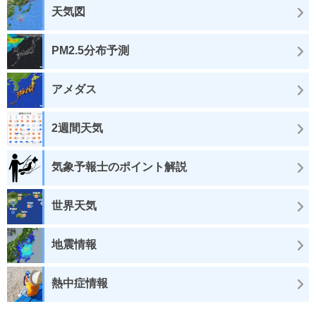
天気図
PM2.5分布予測
アメダス
2週間天気
気象予報士のポイント解説
世界天気
地震情報
熱中症情報