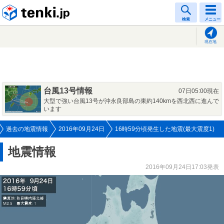
tenki.jp
検索
メニュー
現在地
台風13号情報
07日05:00現在
大型で強い台風13号が沖永良部島の東約140kmを西北西に進んで
います
過去の地震情報
2016年09月24日
16時59分頃発生した地震(最大震度1)
地震情報
2016年09月24日17:03発表