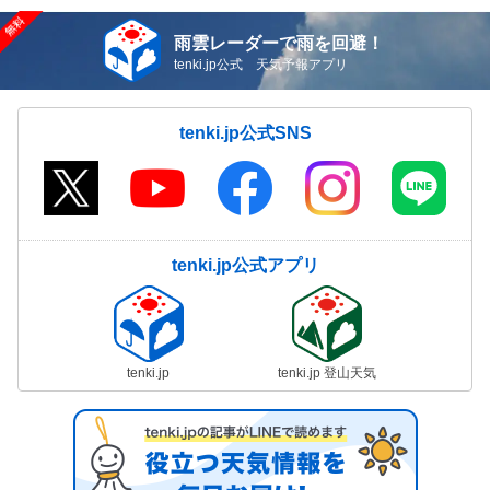
雨雲レーダーで雨を回避！
tenki.jp公式 天気予報アプリ
tenki.jp公式SNS
tenki.jp公式アプリ
tenki.jp
tenki.jp 登山天気