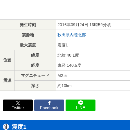
発生時刻
2016年09月24日 16時59分頃
震源地
秋田県内陸北部
最大震度
震度1
緯度
北緯 40.1度
位置
経度
東経 140.5度
マグニチュード
M2.5
震源
深さ
約10km
Twitter
Facebook
LINE
震度1