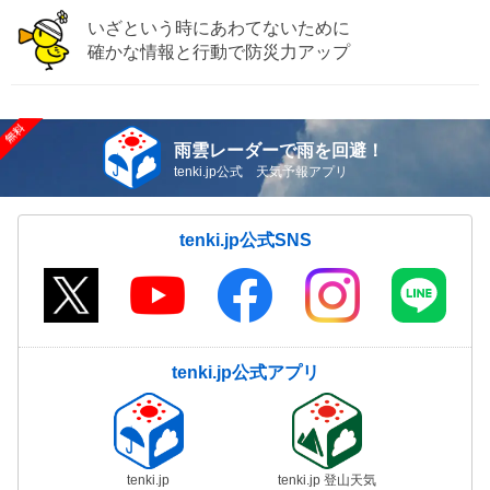
いざという時にあわてないために
確かな情報と行動で防災力アップ
雨雲レーダーで雨を回避！
tenki.jp公式 天気予報アプリ
tenki.jp公式SNS
tenki.jp公式アプリ
tenki.jp
tenki.jp 登山天気