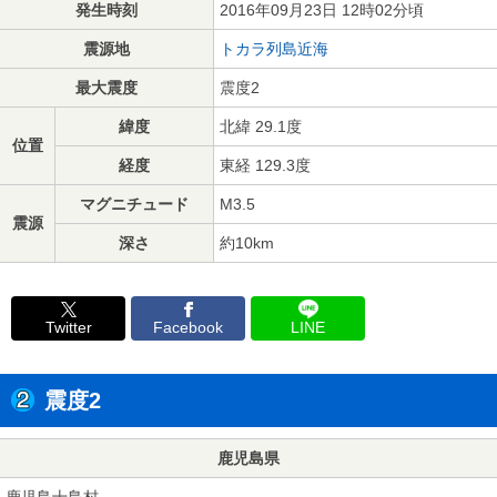
発生時刻
2016年09月23日 12時02分頃
震源地
トカラ列島近海
最大震度
震度2
緯度
北緯 29.1度
位置
経度
東経 129.3度
マグニチュード
M3.5
震源
深さ
約10km
Twitter
Facebook
LINE
震度2
鹿児島県
鹿児島十島村