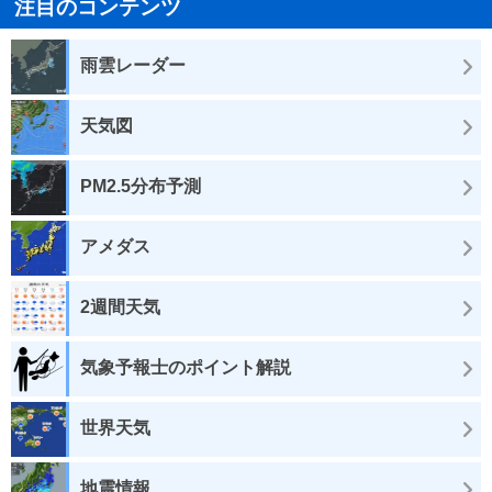
注目のコンテンツ
雨雲レーダー
天気図
PM2.5分布予測
アメダス
2週間天気
気象予報士のポイント解説
世界天気
地震情報