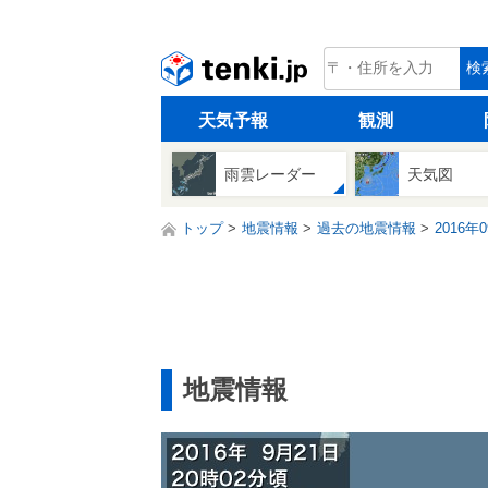
tenki.jp
検
天気予報
観測
雨雲レーダー
天気図
トップ
地震情報
過去の地震情報
2016年
地震情報