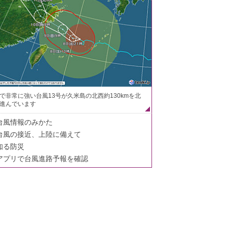
で非常に強い台風13号が久米島の北西約130kmを北
進んでいます
台風情報のみかた
台風の接近、上陸に備えて
知る防災
アプリで台風進路予報を確認