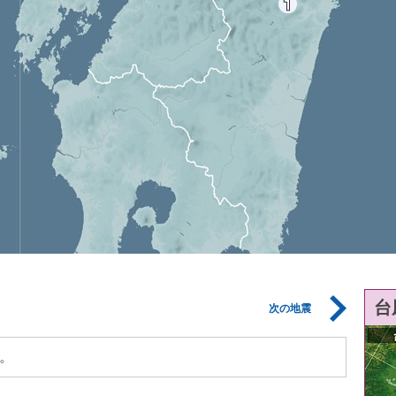
台
次の地震
。