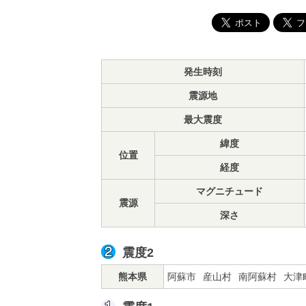
発生時刻
震源地
最大震度
緯度
位置
経度
マグニチュード
震源
深さ
震度2
熊本県
阿蘇市
産山村
南阿蘇村
大津