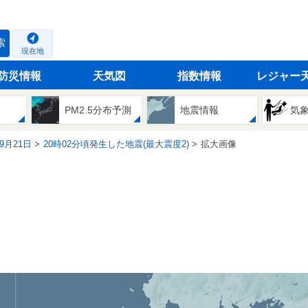
索
現在地
防災情報
天気図
指数情報
レジャー
PM2.5分布予測
地震情報
気
09月21日
20時02分頃発生した地震(最大震度2)
拡大画像