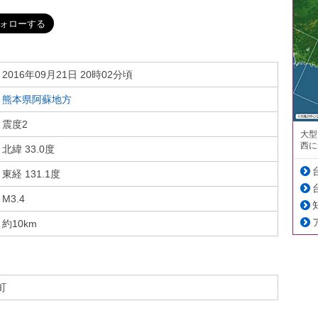
2016年09月21日 20時02分頃
熊本県阿蘇地方
震度2
大型
西に
北緯 33.0度
東経 131.1度
M3.4
約10km
町