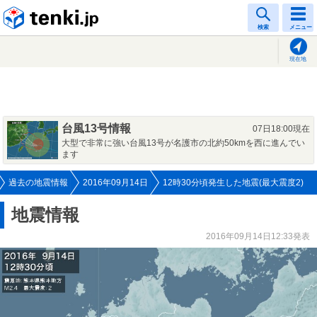
tenki.jp
検索
メニュー
現在地
台風13号情報
07日18:00現在
大型で非常に強い台風13号が名護市の北約50kmを西に進んでい
ます
過去の地震情報
2016年09月14日
12時30分頃発生した地震(最大震度2)
地震情報
2016年09月14日12:33発表