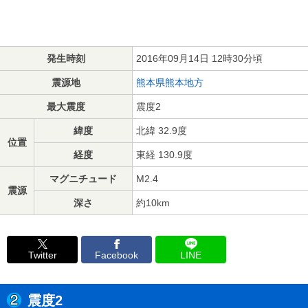
発生時刻
2016年09月14日 12時30分頃
震源地
熊本県熊本地方
最大震度
震度2
緯度
北緯 32.9度
位置
経度
東経 130.9度
マグニチュード
M2.4
震源
深さ
約10km
Twitter
Facebook
LINE
震度2