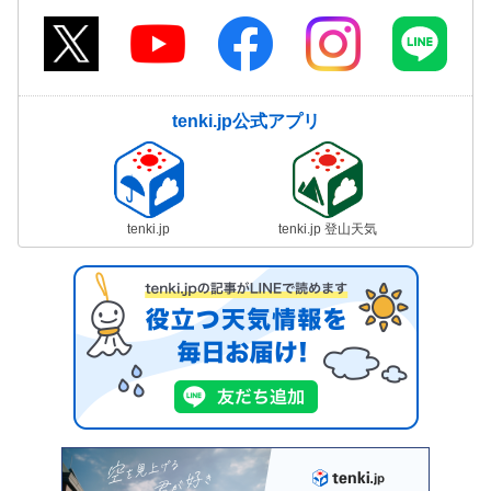
tenki.jp公式アプリ
tenki.jp
tenki.jp 登山天気