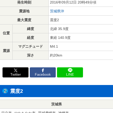
発生時刻
2016年09月12日 20時49分頃
震源地
茨城県沖
最大震度
震度2
緯度
北緯 35.9度
位置
経度
東経 140.9度
マグニチュード
M4.1
震源
深さ
約20km
Twitter
Facebook
LINE
震度2
茨城県
日立市
ひたちなか市
茨城鹿嶋市
神栖市