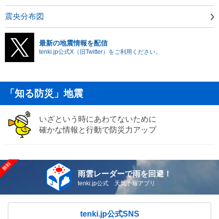
震央分布図
最新の地震情報を配信
tenki.jp公式X（旧Twitter）をご利用ください。
「知る防災」地震
いざという時にあわてないために
確かな情報と行動で防災力アップ
雨雲レーダーで雨を回避！
tenki.jp公式 天気予報アプリ
tenki.jp公式SNS