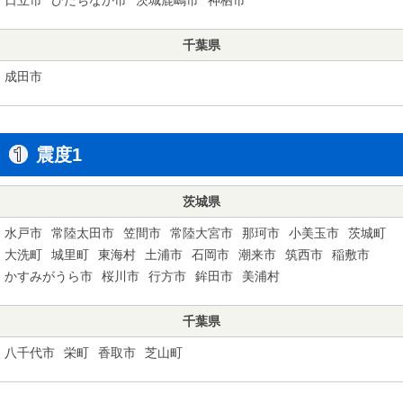
千葉県
成田市
震度1
茨城県
水戸市
常陸太田市
笠間市
常陸大宮市
那珂市
小美玉市
茨城町
大洗町
城里町
東海村
土浦市
石岡市
潮来市
筑西市
稲敷市
かすみがうら市
桜川市
行方市
鉾田市
美浦村
千葉県
八千代市
栄町
香取市
芝山町