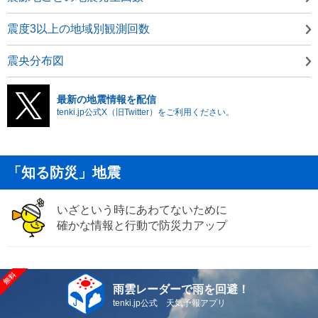
震度3以上の地域別観測回数
震央分布図
最新の地震情報を配信
tenki.jp公式X（旧Twitter）をご利用ください。
「知る防災」地震
いざという時にあわてないために
確かな情報と行動で防災力アップ
雨雲レーダーで雨を回避！
tenki.jp公式 天気予報アプリ