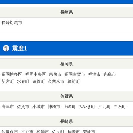
長崎県
長崎対馬市
震度1
福岡県
福岡博多区
福岡中央区
宗像市
福岡古賀市
福津市
糸島市
新宮町
水巻町
遠賀町
久留米市
筑前町
佐賀県
唐津市
佐賀市
小城市
神埼市
上峰町
みやき町
江北町
白石町
長崎県
佐世保市
平戸市
松浦市
佐々町
長崎市
壱岐市