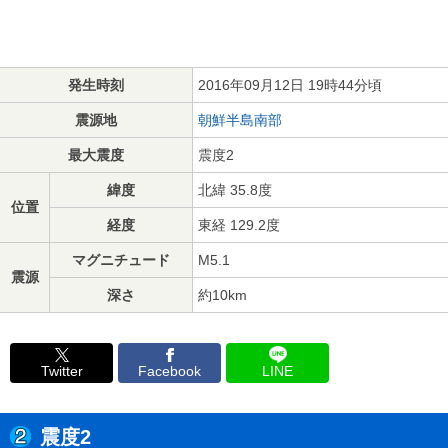
発生時刻
2016年09月12日 19時44分頃
震源地
朝鮮半島南部
最大震度
震度2
緯度
北緯 35.8度
位置
経度
東経 129.2度
マグニチュード
M5.1
震源
深さ
約10km
Twitter
Facebook
LINE
震度2