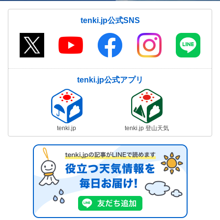
tenki.jp公式SNS
tenki.jp公式アプリ
tenki.jp
tenki.jp 登山天気