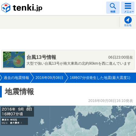
tenki.jp
検索
メニュー
現在地
台風13号情報
06日23:00現在
大型で強い台風13号が南大東島の北約90kmを西に進んでいます
過去の地震情報
2016年09月08日
16時07分頃発生した地震(最大震度1)
地震情報
2016年09月08日16:10発表