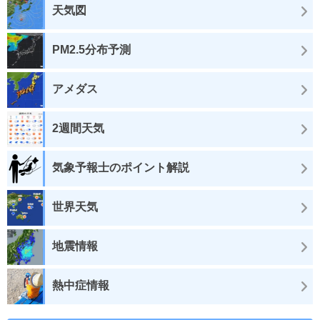
天気図
PM2.5分布予測
アメダス
2週間天気
気象予報士のポイント解説
世界天気
地震情報
熱中症情報