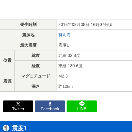
発生時刻
2016年09月08日 16時07分頃
震源地
有明海
最大震度
震度1
緯度
北緯 32.8度
位置
経度
東経 130.6度
マグニチュード
M2.5
震源
深さ
約10km
Twitter
Facebook
LINE
震度1