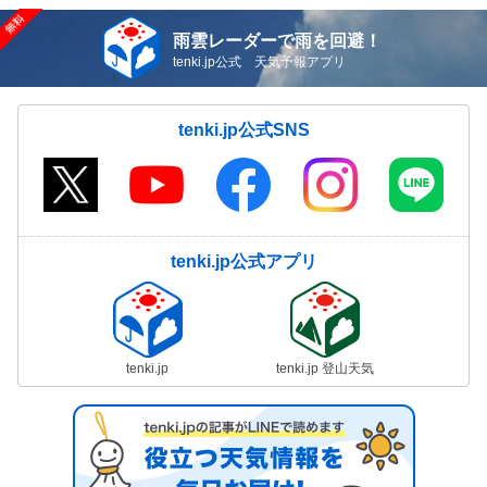
雨雲レーダーで雨を回避！
tenki.jp公式 天気予報アプリ
tenki.jp公式SNS
tenki.jp公式アプリ
tenki.jp
tenki.jp 登山天気