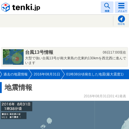
tenki.jp
検索
メニュー
現在地
台風13号情報
06日17:00現在
大型で強い台風13号が南大東島の北東約130kmを西北西に進んで
います
過去の地震情報
2016年08月31日
01時38分頃発生した地震(最大震度1)
地震情報
2016年08月31日01:41発表