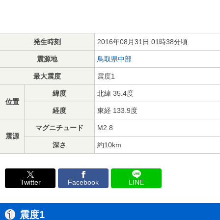
発生時刻
2016年08月31日 01時38分頃
震源地
鳥取県中部
最大震度
震度1
緯度
北緯 35.4度
位置
経度
東経 133.9度
マグニチュード
M2.8
震源
深さ
約10km
Twitter
Facebook
LINE
震度1