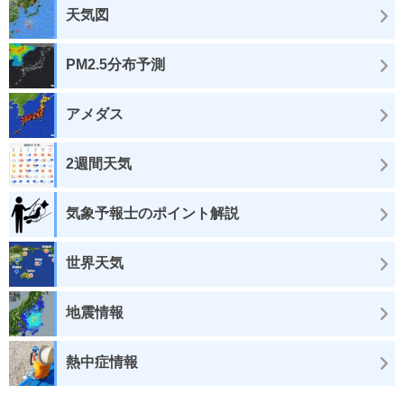
天気図
PM2.5分布予測
アメダス
2週間天気
気象予報士のポイント解説
世界天気
地震情報
熱中症情報