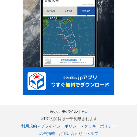
表示：
モバイル
｜
PC
※PCの閲覧は一部制限されます
利用規約
-
プライバシーポリシー
-
クッキーポリシー
広告掲載
-
お問い合わせ
-
ヘルプ