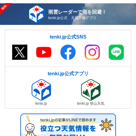
雨雲レーダーで雨を回避！
tenki.jp公式 天気予報アプリ
tenki.jp公式SNS
tenki.jp公式アプリ
tenki.jp
tenki.jp 登山天気