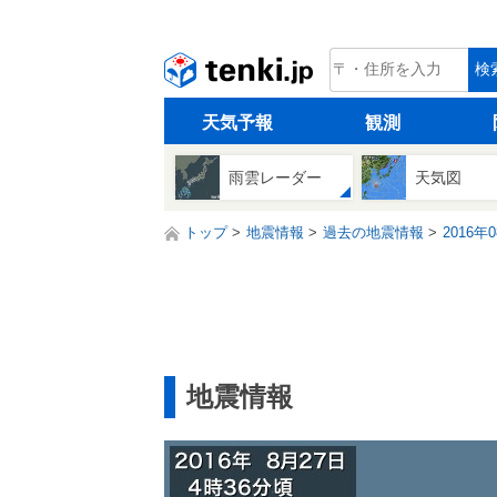
tenki.jp
検
天気予報
観測
雨雲レーダー
天気図
トップ
地震情報
過去の地震情報
2016年
地震情報