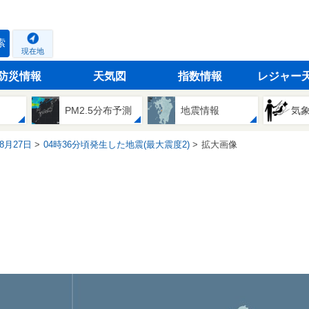
索
現在地
防災情報
天気図
指数情報
レジャー
PM2.5分布予測
地震情報
気
08月27日
04時36分頃発生した地震(最大震度2)
拡大画像