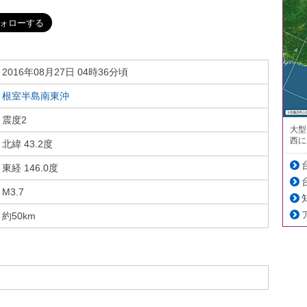
2016年08月27日 04時36分頃
根室半島南東沖
震度2
大型
西に
北緯 43.2度
東経 146.0度
M3.7
約50km