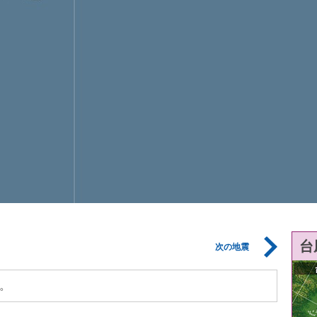
台
次の地震
。