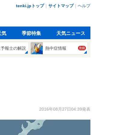
tenki.jpトップ
｜
サイトマップ
｜
ヘルプ
天気
季節特集
天気ニュース
象予報士の解説
熱中症情報
注目
2016年08月27日04:39発表