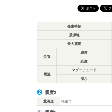
発生時刻
震源地
最大震度
緯度
位置
経度
マグニチュード
震源
深さ
震度2
北海道
根室市