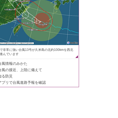
で非常に強い台風13号が久米島の北約100kmを西北
進んでいます
台風情報のみかた
台風の接近、上陸に備えて
知る防災
アプリで台風進路予報を確認