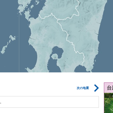
台
次の地震
。