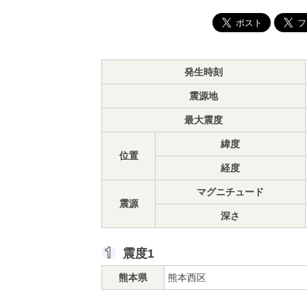
発生時刻
震源地
最大震度
緯度
位置
経度
マグニチュード
震源
深さ
震度1
熊本県
熊本西区