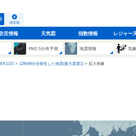
索
現在地
防災情報
天気図
指数情報
レジャー
PM2.5分布予測
地震情報
気
08月12日
12時49分頃発生した地震(最大震度1)
拡大画像