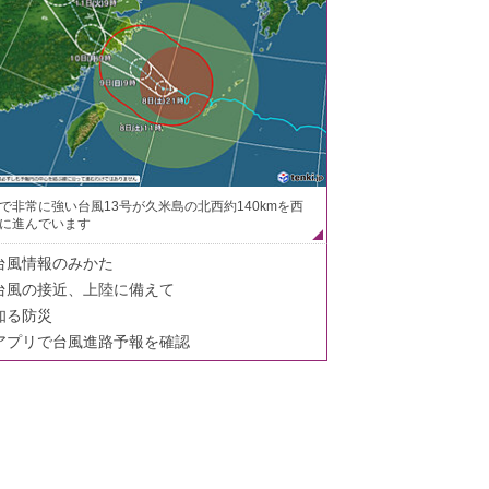
で非常に強い台風13号が久米島の北西約140kmを西
に進んでいます
台風情報のみかた
台風の接近、上陸に備えて
知る防災
アプリで台風進路予報を確認