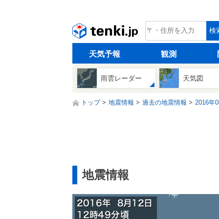
tenki.jp
検
天気予報
観測
雨雲レーダー
天気図
トップ
地震情報
過去の地震情報
2016年
地震情報