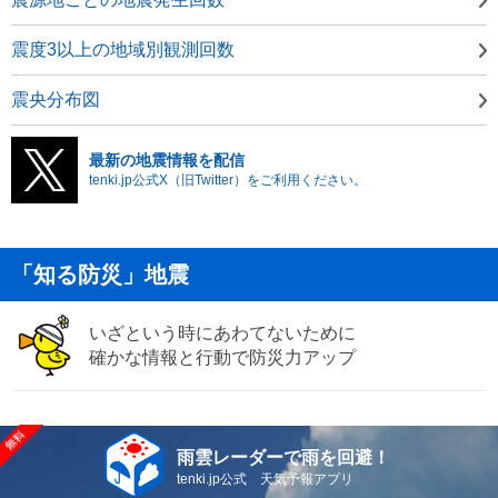
震度3以上の地域別観測回数
震央分布図
最新の地震情報を配信
tenki.jp公式X（旧Twitter）をご利用ください。
「知る防災」地震
いざという時にあわてないために
確かな情報と行動で防災力アップ
雨雲レーダーで雨を回避！
tenki.jp公式 天気予報アプリ