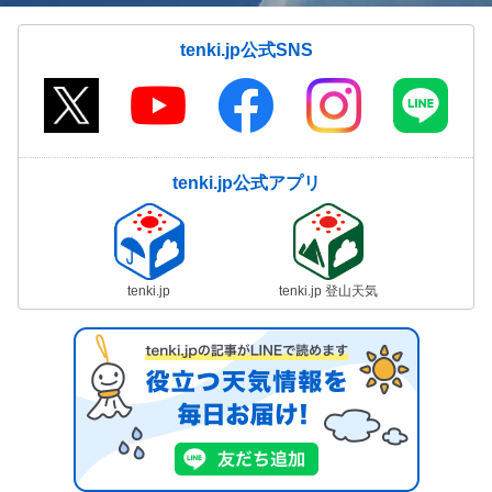
tenki.jp公式SNS
tenki.jp公式アプリ
tenki.jp
tenki.jp 登山天気