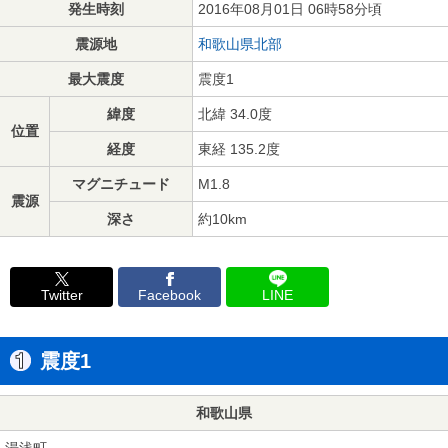
発生時刻
2016年08月01日 06時58分頃
震源地
和歌山県北部
最大震度
震度1
緯度
北緯 34.0度
位置
経度
東経 135.2度
マグニチュード
M1.8
震源
深さ
約10km
Twitter
Facebook
LINE
震度1
和歌山県
湯浅町