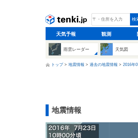
tenki.jp
検
天気予報
観測
雨雲レーダー
天気図
トップ
地震情報
過去の地震情報
2016年
地震情報