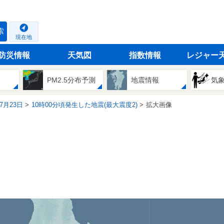
索
現在地
防災情報
天気図
指数情報
レジャー
PM2.5分布予測
地震情報
気
07月23日
10時00分頃発生した地震(最大震度2)
拡大画像