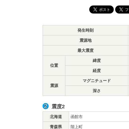
発生時刻
震源地
最大震度
緯度
位置
経度
マグニチュード
震源
深さ
震度2
北海道
函館市
青森県
階上町