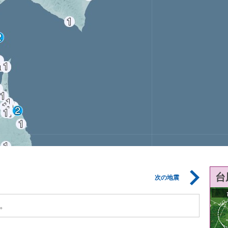
台
次の地震
。