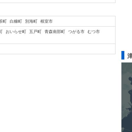
茶町
白糠町
別海町
根室市
町
おいらせ町
五戸町
青森南部町
つがる市
むつ市