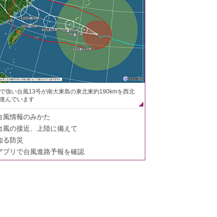
で強い台風13号が南大東島の東北東約190kmを西北
進んでいます
台風情報のみかた
台風の接近、上陸に備えて
知る防災
アプリで台風進路予報を確認