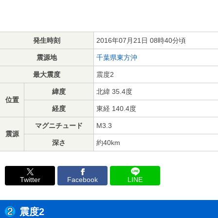
発生時刻
2016年07月21日 08時40分頃
震源地
千葉県東方沖
最大震度
震度2
緯度
北緯 35.4度
位置
経度
東経 140.4度
マグニチュード
M3.3
震源
深さ
約40km
Twitter
Facebook
LINE
震度2