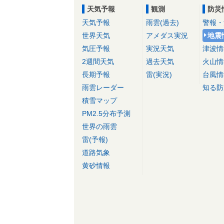
天気予報
観測
防災
天気予報
雨雲(過去)
警報・
世界天気
アメダス実況
地震
気圧予報
実況天気
津波情
2週間天気
過去天気
火山情
長期予報
雷(実況)
台風情
雨雲レーダー
知る防
積雪マップ
PM2.5分布予測
世界の雨雲
雷(予報)
道路気象
黄砂情報