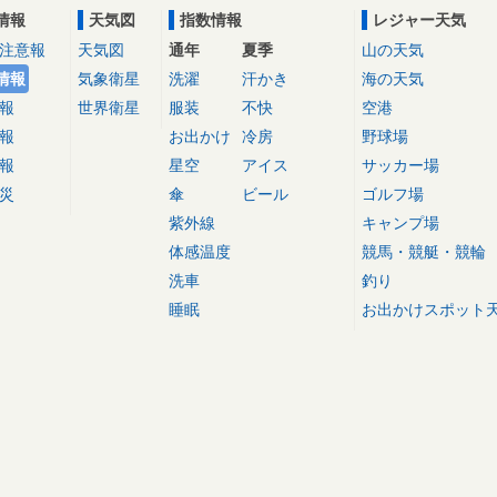
情報
天気図
指数情報
レジャー天気
注意報
天気図
通年
夏季
山の天気
情報
気象衛星
洗濯
汗かき
海の天気
報
世界衛星
服装
不快
空港
報
お出かけ
冷房
野球場
報
星空
アイス
サッカー場
災
傘
ビール
ゴルフ場
紫外線
キャンプ場
体感温度
競馬・競艇・競輪
洗車
釣り
睡眠
お出かけスポット