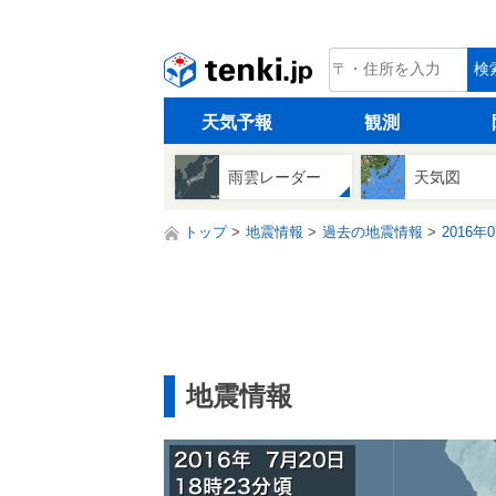
tenki.jp
検
天気予報
観測
雨雲レーダー
天気図
トップ
地震情報
過去の地震情報
2016年
地震情報