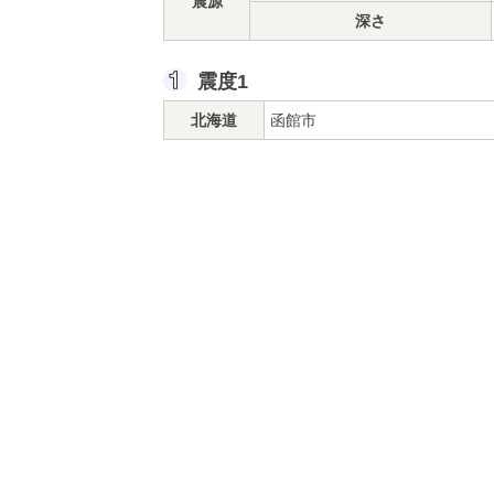
震源
深さ
震度1
北海道
函館市