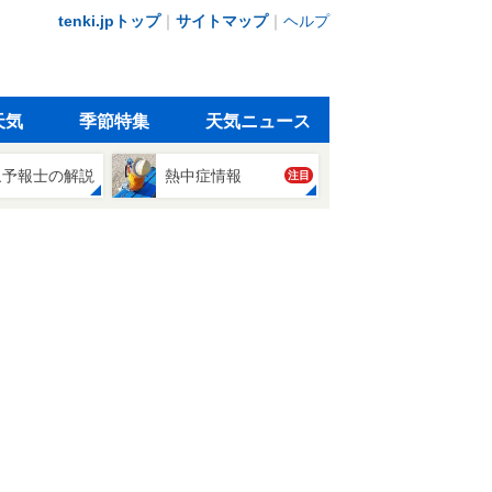
tenki.jpトップ
｜
サイトマップ
｜
ヘルプ
天気
季節特集
天気ニュース
象予報士の解説
熱中症情報
注目