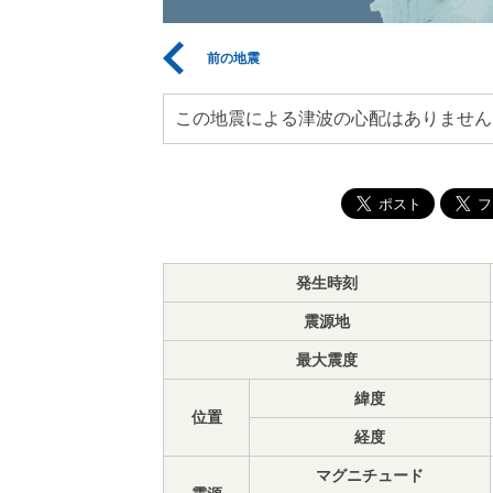
前の地震
この地震による津波の心配はありません
発生時刻
震源地
最大震度
緯度
位置
経度
マグニチュード