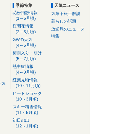
季節特集
天気ニュース
花粉飛散情報
気象予報士解説
(1～5月頃)
暮らしの話題
桜開花情報
放送局のニュース
(2～5月頃)
特集
GWの天気
(4～5月頃)
梅雨入り・明け
(5～7月頃)
熱中症情報
(4～9月頃)
紅葉見頃情報
天気
(10～11月頃)
ヒートショック
(10～3月頃)
スキー積雪情報
(11～5月頃)
初日の出
(12～1月頃)