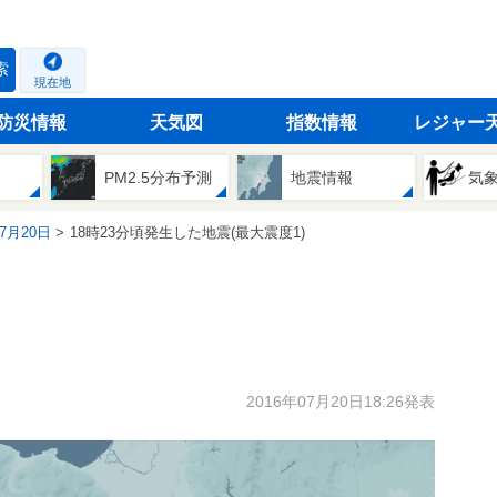
索
現在地
防災情報
天気図
指数情報
レジャー
PM2.5分布予測
地震情報
気
07月20日
18時23分頃発生した地震(最大震度1)
2016年07月20日18:26発表