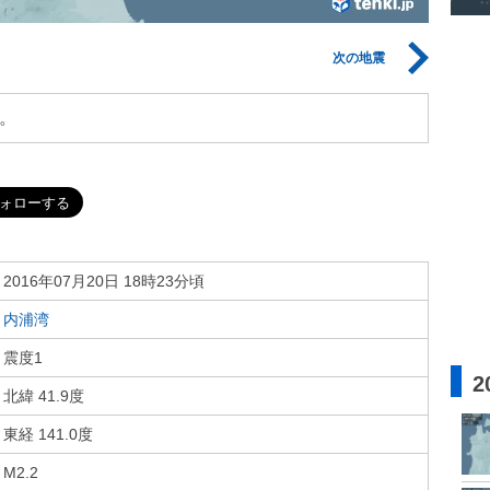
次の地震
。
2016年07月20日 18時23分頃
内浦湾
震度1
2
北緯 41.9度
東経 141.0度
M2.2