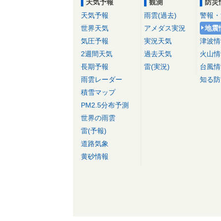
天気予報
観測
防災
天気予報
雨雲(過去)
警報・
世界天気
アメダス実況
地震
気圧予報
実況天気
津波情
2週間天気
過去天気
火山情
長期予報
雷(実況)
台風情
雨雲レーダー
知る防
積雪マップ
PM2.5分布予測
世界の雨雲
雷(予報)
道路気象
黄砂情報