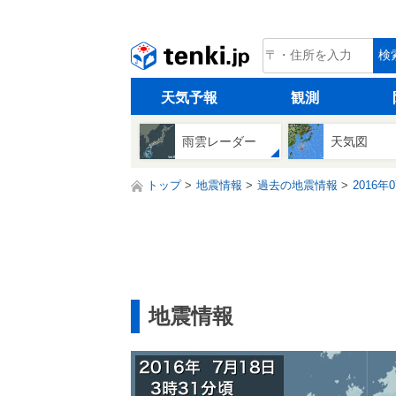
tenki.jp
検
天気予報
観測
雨雲レーダー
天気図
トップ
地震情報
過去の地震情報
2016年
地震情報