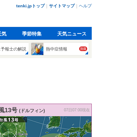
tenki.jpトップ
｜
サイトマップ
｜
ヘルプ
天気
季節特集
天気ニュース
象予報士の解説
熱中症情報
注目
風13号
(ドルフィン)
07日07:00現在