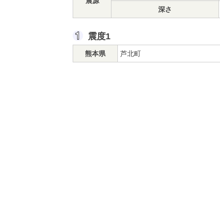
震源
深さ
震度1
熊本県
芦北町