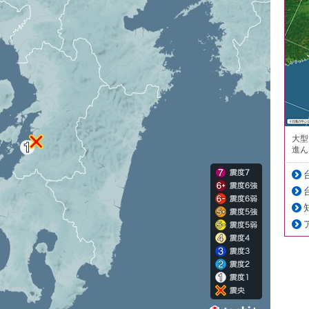
大型
進ん