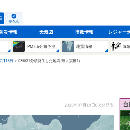
索
現在地
防災情報
天気図
指数情報
レジャー
PM2.5分布予測
地震情報
気
07月18日
03時31分頃発生した地震(最大震度1)
台
2016年07月18日03:34発表