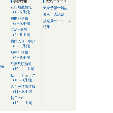
季節特集
天気ニュース
花粉飛散情報
気象予報士解説
(1～5月頃)
暮らしの話題
桜開花情報
放送局のニュース
(2～5月頃)
特集
GWの天気
(4～5月頃)
梅雨入り・明け
(5～7月頃)
熱中症情報
(4～9月頃)
紅葉見頃情報
天気
(10～11月頃)
ヒートショック
(10～3月頃)
スキー積雪情報
(11～5月頃)
初日の出
(12～1月頃)