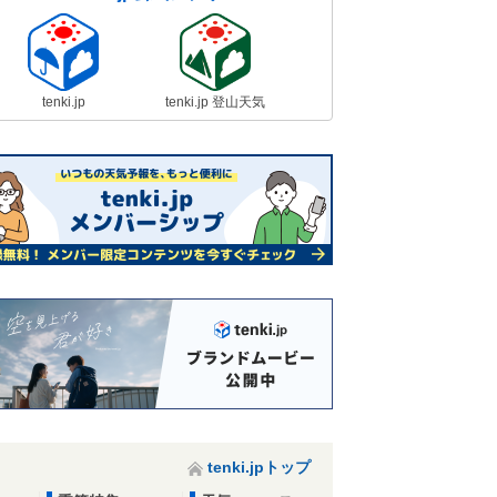
tenki.jp
tenki.jp 登山天気
tenki.jpトップ