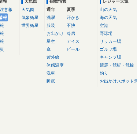
情報
天気図
指数情報
レジャー天気
注意報
天気図
通年
夏季
山の天気
情報
気象衛星
洗濯
汗かき
海の天気
報
世界衛星
服装
不快
空港
報
お出かけ
冷房
野球場
報
星空
アイス
サッカー場
災
傘
ビール
ゴルフ場
紫外線
キャンプ場
体感温度
競馬・競艇・競輪
洗車
釣り
睡眠
お出かけスポット