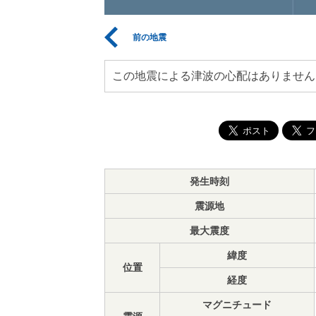
前の地震
この地震による津波の心配はありません
発生時刻
震源地
最大震度
緯度
位置
経度
マグニチュード