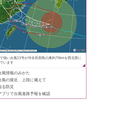
で強い台風13号が沖永良部島の東約70kmを西北西に
でいます
台風情報のみかた
台風の接近、上陸に備えて
知る防災
アプリで台風進路予報を確認