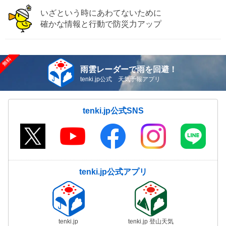
いざという時にあわてないために
確かな情報と行動で防災力アップ
雨雲レーダーで雨を回避！
tenki.jp公式 天気予報アプリ
tenki.jp公式SNS
tenki.jp公式アプリ
tenki.jp
tenki.jp 登山天気