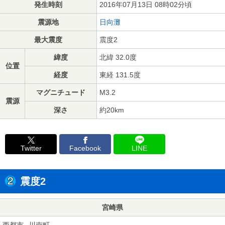
発生時刻
2016年07月13日 08時02分頃
震源地
日向灘
最大震度
震度2
緯度
北緯 32.0度
位置
経度
東経 131.5度
マグニチュード
M3.2
震源
深さ
約20km
Twitter
Facebook
LINE
震度2
宮崎県
西都市
川南町