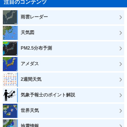
注目のコンテンツ
雨雲レーダー
天気図
PM2.5分布予測
アメダス
2週間天気
気象予報士のポイント解説
世界天気
地震情報