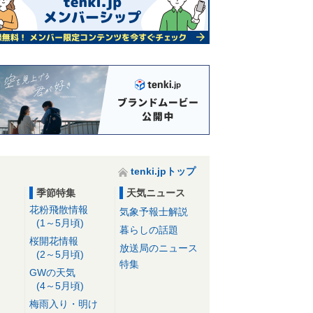
tenki.jpトップ
季節特集
天気ニュース
花粉飛散情報
気象予報士解説
(1～5月頃)
暮らしの話題
桜開花情報
放送局のニュース
(2～5月頃)
特集
GWの天気
(4～5月頃)
梅雨入り・明け