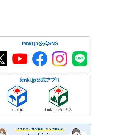
tenki.jp公式SNS
tenki.jp公式アプリ
tenki.jp
tenki.jp 登山天気