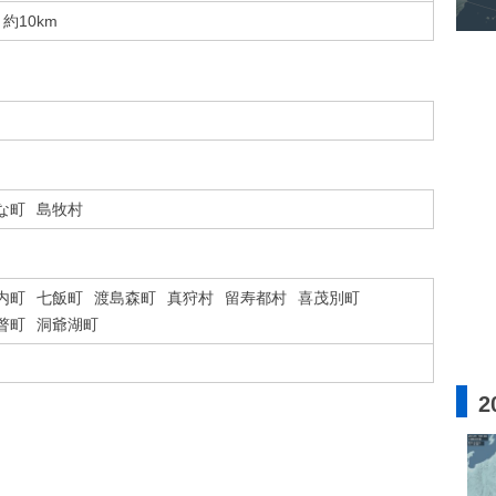
約10km
な町
島牧村
内町
七飯町
渡島森町
真狩村
留寿都村
喜茂別町
瞥町
洞爺湖町
2