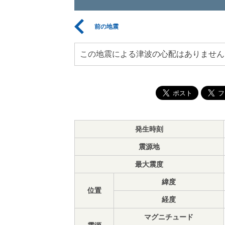
前の地震
この地震による津波の心配はありません
発生時刻
震源地
最大震度
緯度
位置
経度
マグニチュード