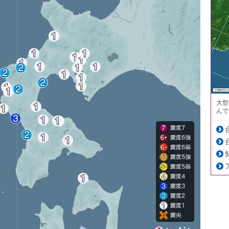
大型
んで