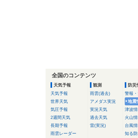
全国のコンテンツ
天気予報
観測
防災
天気予報
雨雲(過去)
警報・
世界天気
アメダス実況
地震
気圧予報
実況天気
津波情
2週間天気
過去天気
火山情
長期予報
雷(実況)
台風情
雨雲レーダー
知る防