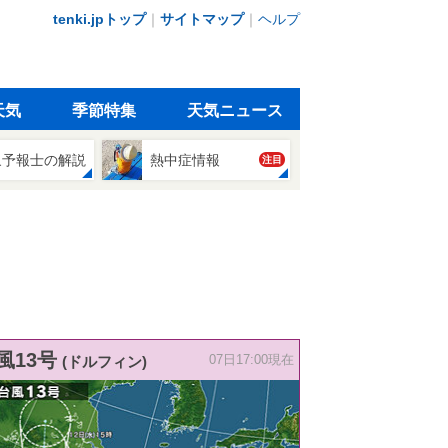
tenki.jpトップ
｜
サイトマップ
｜
ヘルプ
天気
季節特集
天気ニュース
象予報士の解説
熱中症情報
注目
風13号
(ドルフィン)
07日17:00現在