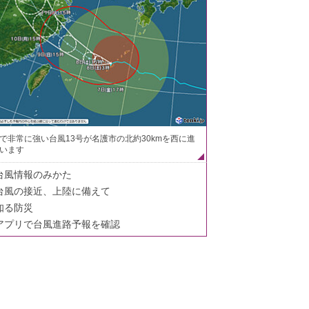
で非常に強い台風13号が名護市の北約30kmを西に進
います
台風情報のみかた
台風の接近、上陸に備えて
知る防災
アプリで台風進路予報を確認