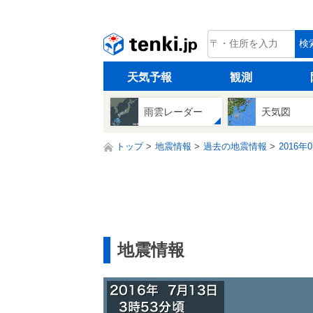
tenki.jp
検
天気予報
観測
雨雲レーダー
天気図
トップ
地震情報
過去の地震情報
2016年
地震情報