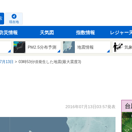
索
現在地
防災情報
天気図
指数情報
レジャー
PM2.5分布予測
地震情報
気
07月13日
03時53分頃発生した地震(最大震度3)
台
2016年07月13日03:57発表