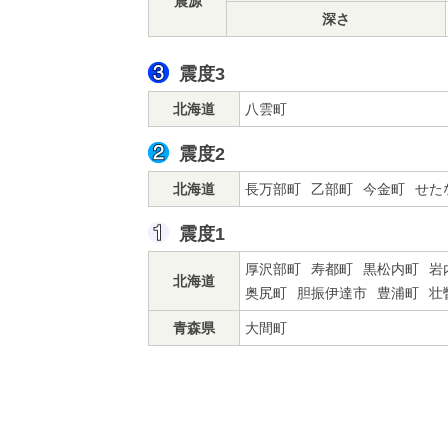
震源
深さ
震度3
北海道
八雲町
震度2
北海道
長万部町
乙部町
今金町
せた
震度1
厚沢部町
寿都町
黒松内町
岩
北海道
奥尻町
胆振伊達市
豊浦町
壮
青森県
大間町