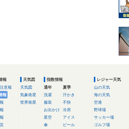
情報
天気図
指数情報
レジャー天気
注意報
天気図
通年
夏季
山の天気
情報
気象衛星
洗濯
汗かき
海の天気
報
世界衛星
服装
不快
空港
報
お出かけ
冷房
野球場
報
星空
アイス
サッカー場
災
傘
ビール
ゴルフ場