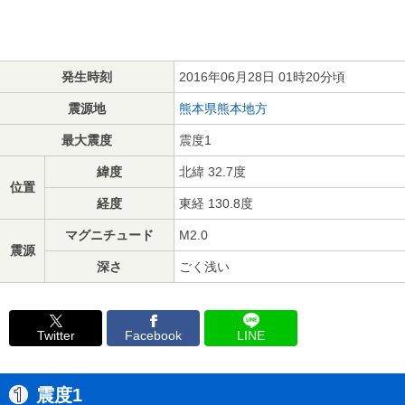
発生時刻
2016年06月28日 01時20分頃
震源地
熊本県熊本地方
最大震度
震度1
緯度
北緯 32.7度
位置
経度
東経 130.8度
マグニチュード
M2.0
震源
深さ
ごく浅い
Twitter
Facebook
LINE
震度1