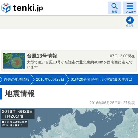
tenki.jp
検索
メニュー
現在地
台風13号情報
07日13:00現在
大型で強い台風13号が名護市の北北東約40kmを西南西に進んで
います
過去の地震情報
2016年06月28日
01時20分頃発生した地震(最大震度1)
地震情報
2016年06月28日01:27発表