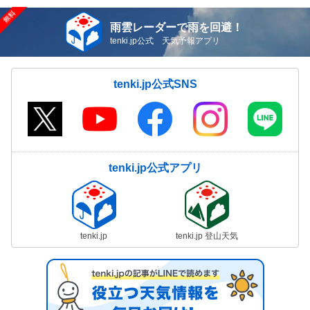
雨雲レーダーで雨を回避！
tenki.jp公式 天気予報アプリ
tenki.jp公式SNS
tenki.jp公式アプリ
tenki.jp
tenki.jp 登山天気