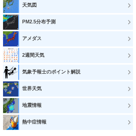
天気図
PM2.5分布予測
アメダス
2週間天気
気象予報士のポイント解説
世界天気
地震情報
熱中症情報