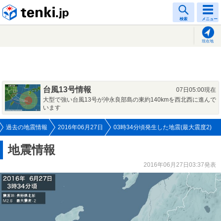
tenki.jp
検索
メニュー
現在地
台風13号情報
07日05:00現在
大型で強い台風13号が沖永良部島の東約140kmを西北西に進んで
います
過去の地震情報
2016年06月27日
03時34分頃発生した地震(最大震度2)
地震情報
2016年06月27日03:37発表