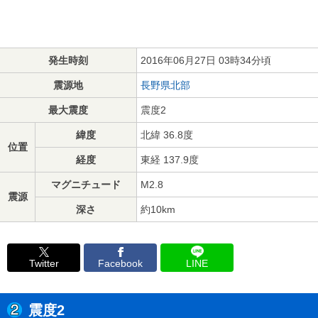
発生時刻
2016年06月27日 03時34分頃
震源地
長野県北部
最大震度
震度2
緯度
北緯 36.8度
位置
経度
東経 137.9度
マグニチュード
M2.8
震源
深さ
約10km
Twitter
Facebook
LINE
震度2