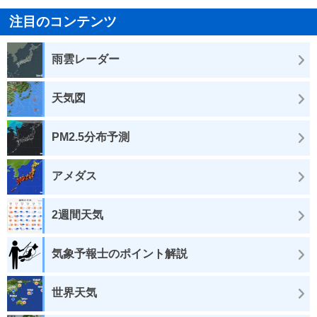
注目のコンテンツ
雨雲レーダー
天気図
PM2.5分布予測
アメダス
2週間天気
気象予報士のポイント解説
世界天気