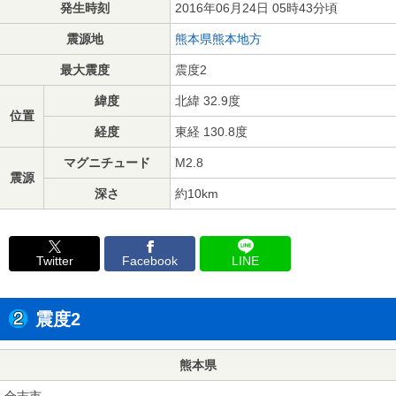
発生時刻
2016年06月24日 05時43分頃
震源地
熊本県熊本地方
最大震度
震度2
緯度
北緯 32.9度
位置
経度
東経 130.8度
マグニチュード
M2.8
震源
深さ
約10km
Twitter
Facebook
LINE
震度2
熊本県
合志市