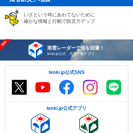
いざという時にあわてないために
確かな情報と行動で防災力アップ
雨雲レーダーで雨を回避！
tenki.jp公式 天気予報アプリ
tenki.jp公式SNS
tenki.jp公式アプリ