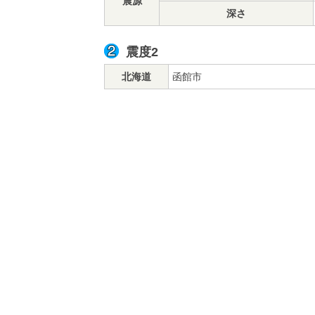
震源
深さ
震度2
北海道
函館市