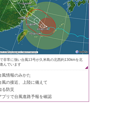
で非常に強い台風13号が久米島の北西約130kmを北
進んでいます
台風情報のみかた
台風の接近、上陸に備えて
知る防災
アプリで台風進路予報を確認