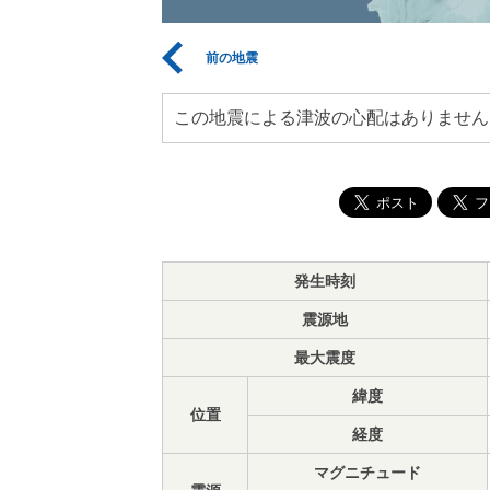
前の地震
この地震による津波の心配はありません
発生時刻
震源地
最大震度
緯度
位置
経度
マグニチュード