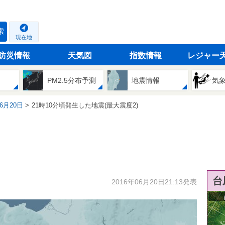
索
現在地
防災情報
天気図
指数情報
レジャー
PM2.5分布予測
地震情報
気
06月20日
21時10分頃発生した地震(最大震度2)
台
2016年06月20日21:13発表