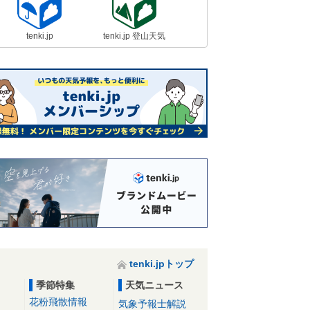
tenki.jp
tenki.jp 登山天気
tenki.jpトップ
季節特集
天気ニュース
花粉飛散情報
気象予報士解説