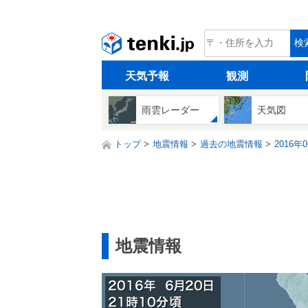
tenki.jp
検
天気予報
観測
雨雲レーダー
天気図
トップ
地震情報
過去の地震情報
2016年
地震情報