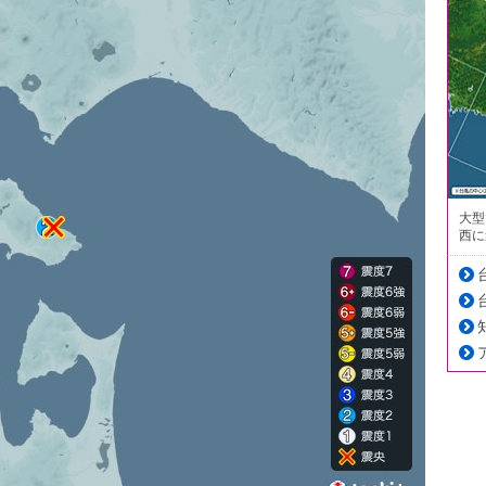
大型
西に