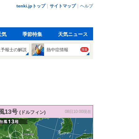
tenki.jpトップ
｜
サイトマップ
｜
ヘルプ
天気
季節特集
天気ニュース
象予報士の解説
熱中症情報
注目
風13号
(ドルフィン)
08日10:00現在