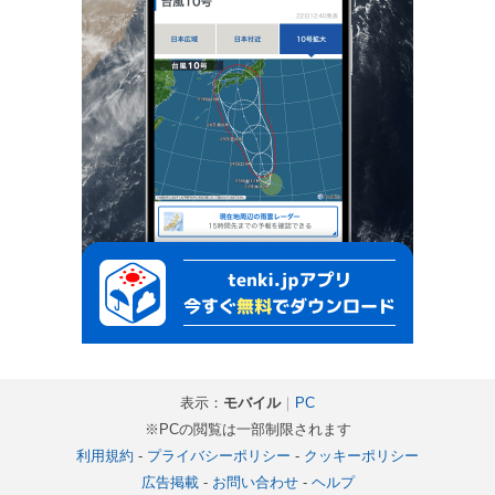
表示：
モバイル
｜
PC
※PCの閲覧は一部制限されます
利用規約
-
プライバシーポリシー
-
クッキーポリシー
広告掲載
-
お問い合わせ
-
ヘルプ