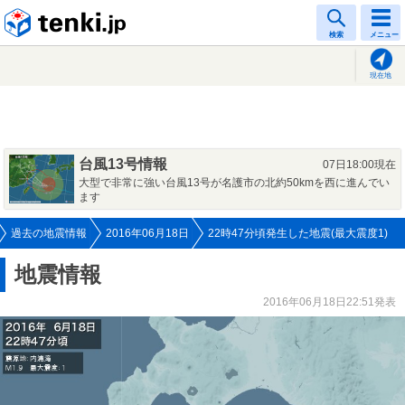
tenki.jp
検索
メニュー
現在地
台風13号情報
07日18:00現在
大型で非常に強い台風13号が名護市の北約50kmを西に進んでい
ます
過去の地震情報
2016年06月18日
22時47分頃発生した地震(最大震度1)
地震情報
2016年06月18日22:51発表