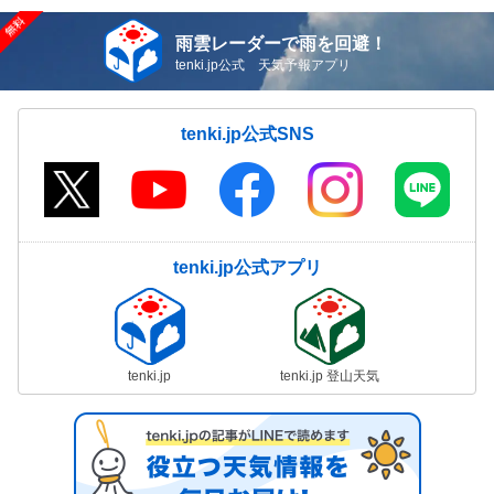
雨雲レーダーで雨を回避！
tenki.jp公式 天気予報アプリ
tenki.jp公式SNS
tenki.jp公式アプリ
tenki.jp
tenki.jp 登山天気