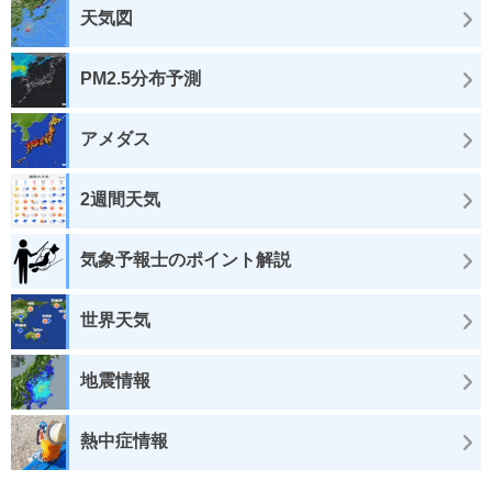
天気図
PM2.5分布予測
アメダス
2週間天気
気象予報士のポイント解説
世界天気
地震情報
熱中症情報