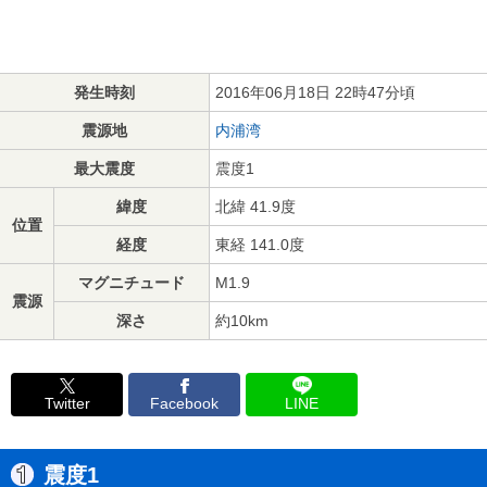
発生時刻
2016年06月18日 22時47分頃
震源地
内浦湾
最大震度
震度1
緯度
北緯 41.9度
位置
経度
東経 141.0度
マグニチュード
M1.9
震源
深さ
約10km
Twitter
Facebook
LINE
震度1