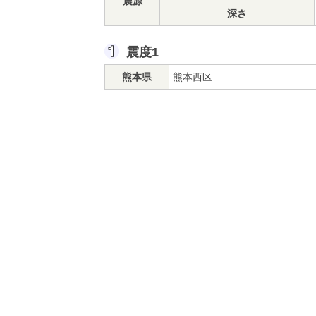
震源
深さ
震度1
熊本県
熊本西区