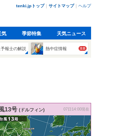
tenki.jpトップ
｜
サイトマップ
｜
ヘルプ
天気
季節特集
天気ニュース
象予報士の解説
熱中症情報
注目
風13号
(ドルフィン)
07日14:00現在