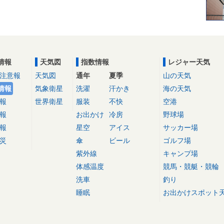
情報
天気図
指数情報
レジャー天気
注意報
天気図
通年
夏季
山の天気
情報
気象衛星
洗濯
汗かき
海の天気
報
世界衛星
服装
不快
空港
報
お出かけ
冷房
野球場
報
星空
アイス
サッカー場
災
傘
ビール
ゴルフ場
紫外線
キャンプ場
体感温度
競馬・競艇・競輪
洗車
釣り
睡眠
お出かけスポット