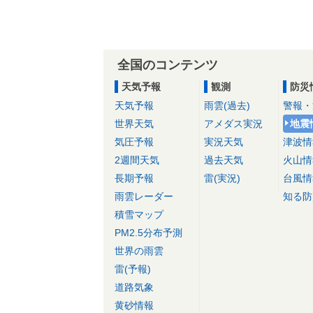
全国のコンテンツ
天気予報
観測
防災
天気予報
雨雲(過去)
警報・
世界天気
アメダス実況
地震
気圧予報
実況天気
津波情
2週間天気
過去天気
火山情
長期予報
雷(実況)
台風情
雨雲レーダー
知る防
積雪マップ
PM2.5分布予測
世界の雨雲
雷(予報)
道路気象
黄砂情報