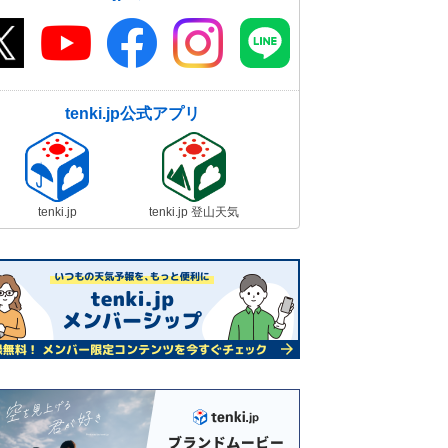
tenki.jp公式アプリ
tenki.jp
tenki.jp 登山天気