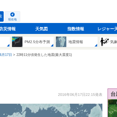
索
現在地
防災情報
天気図
指数情報
レジャー
PM2.5分布予測
地震情報
気
06月17日
22時11分頃発生した地震(最大震度1)
台
2016年06月17日22:15発表