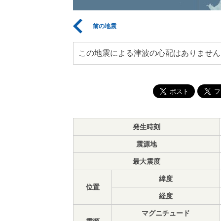
前の地震
この地震による津波の心配はありません
発生時刻
震源地
最大震度
緯度
位置
経度
マグニチュード