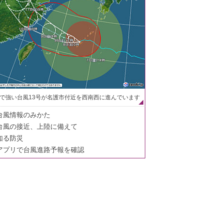
で強い台風13号が名護市付近を西南西に進んでいます
台風情報のみかた
台風の接近、上陸に備えて
知る防災
アプリで台風進路予報を確認