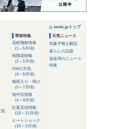
tenki.jpトップ
季節特集
天気ニュース
花粉飛散情報
気象予報士解説
(1～5月頃)
暮らしの話題
桜開花情報
放送局のニュース
(2～5月頃)
特集
GWの天気
(4～5月頃)
梅雨入り・明け
(5～7月頃)
熱中症情報
(4～9月頃)
紅葉見頃情報
天気
(10～11月頃)
ヒートショック
(10～3月頃)