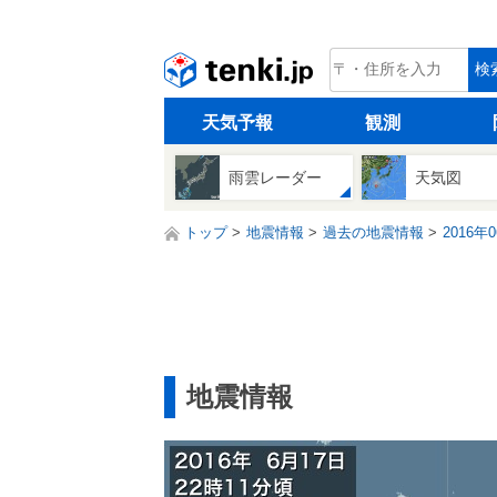
tenki.jp
検
天気予報
観測
雨雲レーダー
天気図
トップ
地震情報
過去の地震情報
2016年
地震情報