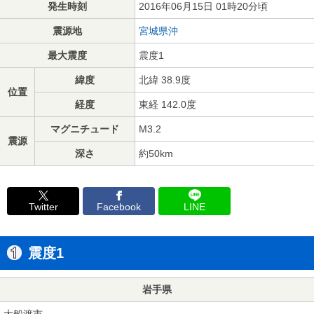
発生時刻
2016年06月15日 01時20分頃
震源地
宮城県沖
最大震度
震度1
緯度
北緯 38.9度
位置
経度
東経 142.0度
マグニチュード
M3.2
震源
深さ
約50km
Twitter
Facebook
LINE
震度1
岩手県
大船渡市