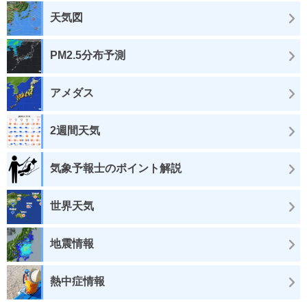
天気図
PM2.5分布予測
アメダス
2週間天気
気象予報士のポイント解説
世界天気
地震情報
熱中症情報