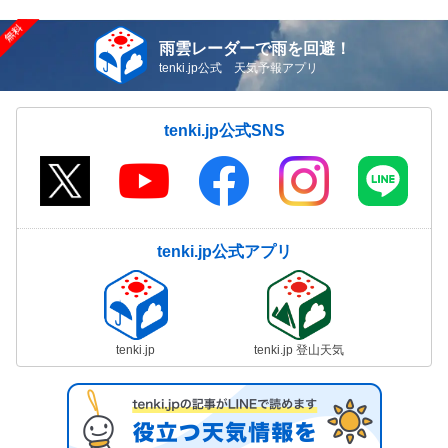
雨雲レーダーで雨を回避！
tenki.jp公式 天気予報アプリ
tenki.jp公式SNS
tenki.jp公式アプリ
tenki.jp
tenki.jp 登山天気