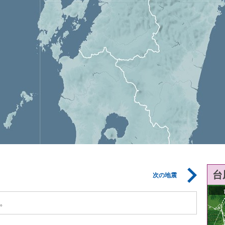
台
次の地震
。