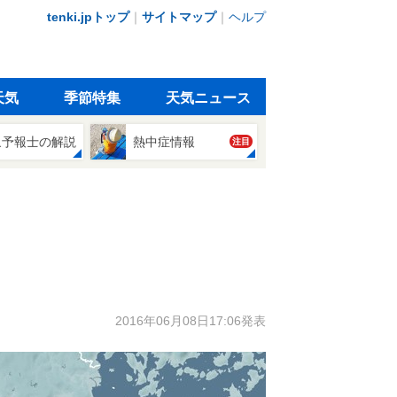
tenki.jpトップ
｜
サイトマップ
｜
ヘルプ
天気
季節特集
天気ニュース
象予報士の解説
熱中症情報
注目
2016年06月08日17:06発表