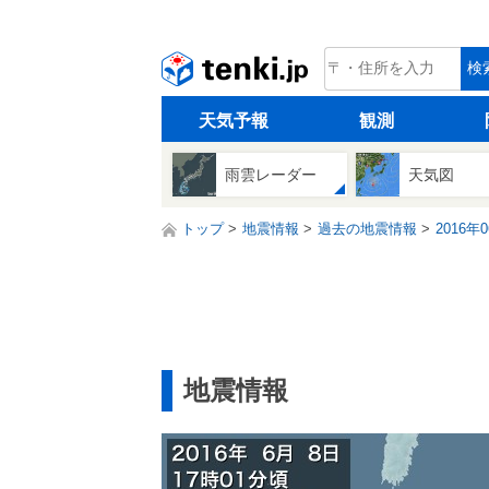
tenki.jp
検
天気予報
観測
雨雲レーダー
天気図
トップ
地震情報
過去の地震情報
2016年
地震情報