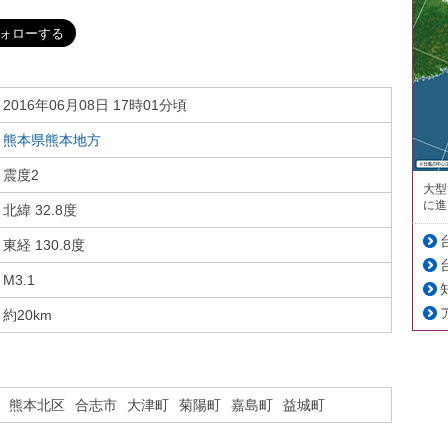
2016年06月08日 17時01分頃
熊本県熊本地方
震度2
大型
に進
北緯 32.8度
東経 130.8度
M3.1
約20km
熊本北区
合志市
大津町
菊陽町
嘉島町
益城町