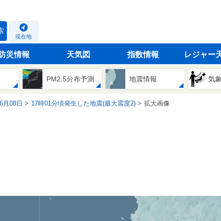
索
現在地
防災情報
天気図
指数情報
レジャー
PM2.5分布予測
地震情報
気
06月08日
17時01分頃発生した地震(最大震度2)
拡大画像