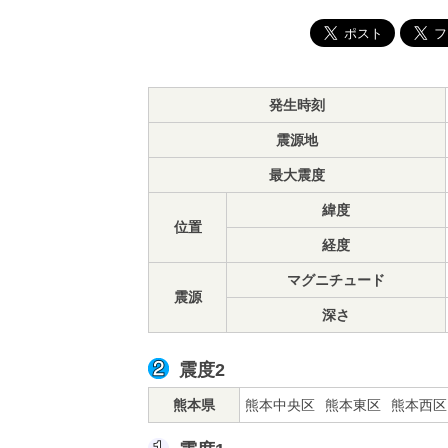
発生時刻
震源地
最大震度
緯度
位置
経度
マグニチュード
震源
深さ
震度2
熊本県
熊本中央区
熊本東区
熊本西区