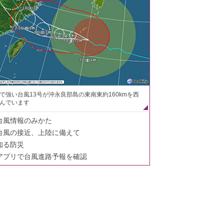
で強い台風13号が沖永良部島の東南東約160kmを西
んでいます
台風情報のみかた
台風の接近、上陸に備えて
知る防災
アプリで台風進路予報を確認