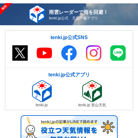
雨雲レーダーで雨を回避！
tenki.jp公式 天気予報アプリ
tenki.jp公式SNS
tenki.jp公式アプリ
tenki.jp
tenki.jp 登山天気