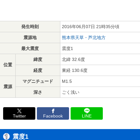
発生時刻
2016年06月07日 21時35分頃
震源地
熊本県天草・芦北地方
最大震度
震度1
緯度
北緯 32.6度
位置
経度
東経 130.6度
マグニチュード
M1.5
震源
深さ
ごく浅い
Twitter
Facebook
LINE
震度1