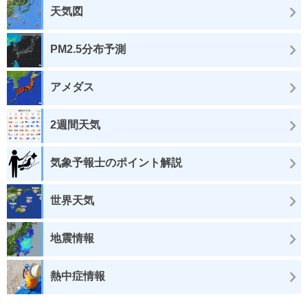
天気図
PM2.5分布予測
アメダス
2週間天気
気象予報士のポイント解説
世界天気
地震情報
熱中症情報