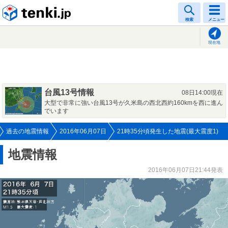
tenki.jp
検索
メニュー
現在地
台風13号情報
08日14:00現在
大型で非常に強い台風13号が久米島の西北西約160kmを西に進ん
でいます
過去の地震情報
2016年06月07日
21時35分頃発生した地震(最大震度1)
地震情報
2016年06月07日21:44発表