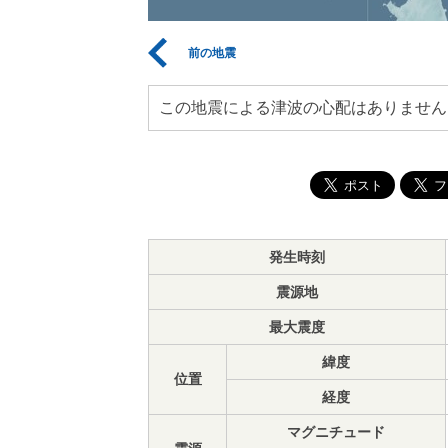
前の地震
この地震による津波の心配はありません
発生時刻
震源地
最大震度
緯度
位置
経度
マグニチュード