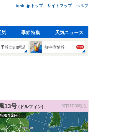
tenki.jpトップ
｜
サイトマップ
｜
ヘルプ
天気
季節特集
天気ニュース
象予報士の解説
熱中症情報
注目
風13号
(ドルフィン)
07日17:00現在