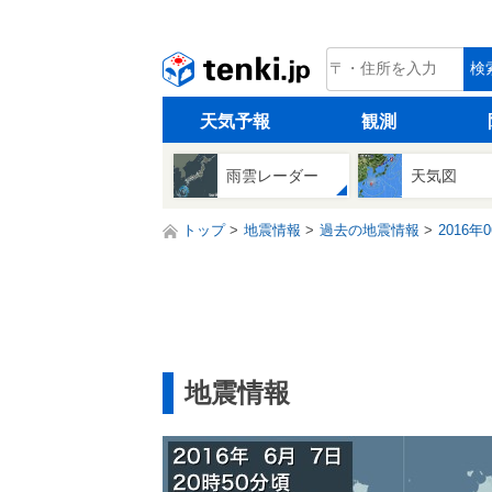
tenki.jp
検
天気予報
観測
雨雲レーダー
天気図
トップ
地震情報
過去の地震情報
2016年
地震情報