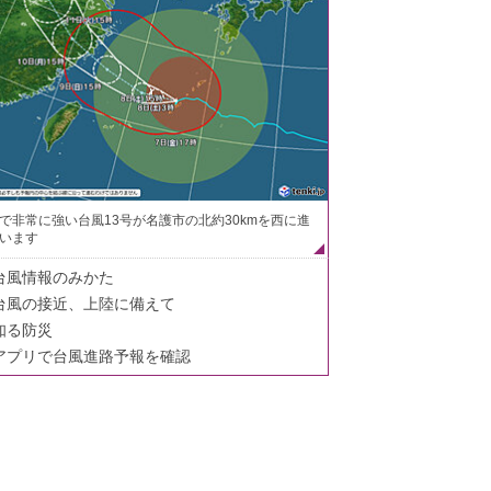
で非常に強い台風13号が名護市の北約30kmを西に進
います
台風情報のみかた
台風の接近、上陸に備えて
知る防災
アプリで台風進路予報を確認