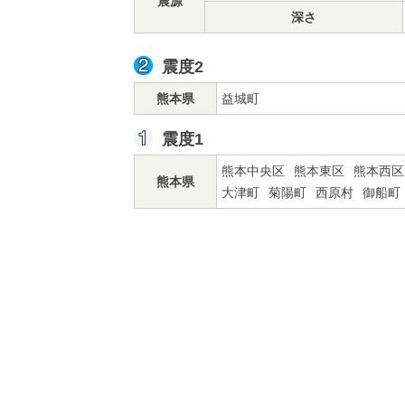
震源
深さ
震度2
熊本県
益城町
震度1
熊本中央区
熊本東区
熊本西区
熊本県
大津町
菊陽町
西原村
御船町