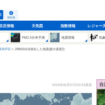
索
現在地
防災情報
天気図
指数情報
レジャー
PM2.5分布予測
地震情報
気
06月07日
20時50分頃発生した地震(最大震度2)
台
2016年06月07日20:53発表