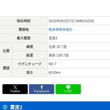
発生時刻
2016年06月07日 06時24分頃
震源地
熊本県熊本地方
最大震度
震度2
緯度
北緯 32.7度
位置
経度
東経 130.7度
マグニチュード
M2.7
震源
深さ
約10km
Twitter
Facebook
LINE
震度2