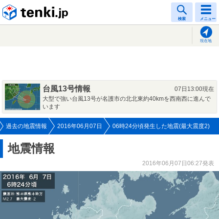
tenki.jp
検索
メニュー
現在地
台風13号情報
07日13:00現在
大型で強い台風13号が名護市の北北東約40kmを西南西に進んで
います
過去の地震情報
2016年06月07日
06時24分頃発生した地震(最大震度2)
地震情報
2016年06月07日06:27発表