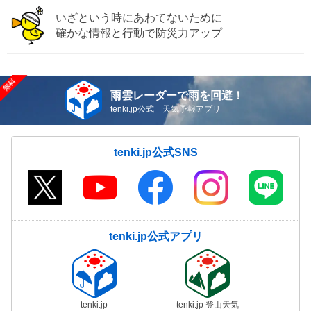
いざという時にあわてないために
確かな情報と行動で防災力アップ
雨雲レーダーで雨を回避！
tenki.jp公式 天気予報アプリ
tenki.jp公式SNS
tenki.jp公式アプリ
tenki.jp
tenki.jp 登山天気