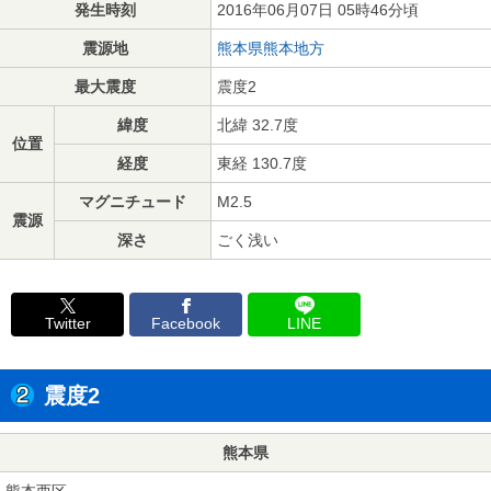
発生時刻
2016年06月07日 05時46分頃
震源地
熊本県熊本地方
最大震度
震度2
緯度
北緯 32.7度
位置
経度
東経 130.7度
マグニチュード
M2.5
震源
深さ
ごく浅い
Twitter
Facebook
LINE
震度2
熊本県
熊本西区