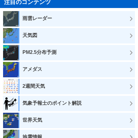
注目のコンテンツ
雨雲レーダー
天気図
PM2.5分布予測
アメダス
2週間天気
気象予報士のポイント解説
世界天気
地震情報