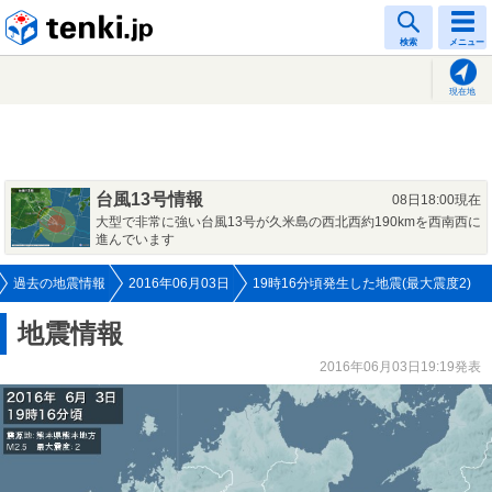
tenki.jp
検索
メニュー
現在地
台風13号情報
08日18:00現在
大型で非常に強い台風13号が久米島の西北西約190kmを西南西に
進んでいます
過去の地震情報
2016年06月03日
19時16分頃発生した地震(最大震度2)
地震情報
2016年06月03日19:19発表