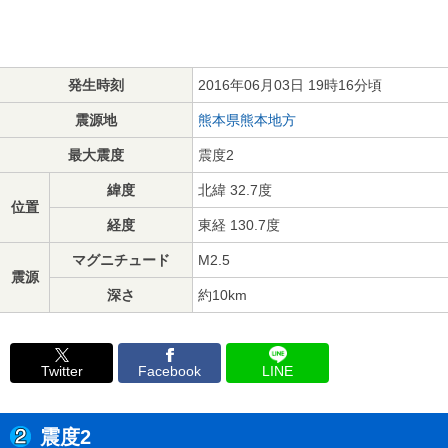
発生時刻
2016年06月03日 19時16分頃
震源地
熊本県熊本地方
最大震度
震度2
緯度
北緯 32.7度
位置
経度
東経 130.7度
マグニチュード
M2.5
震源
深さ
約10km
Twitter
Facebook
LINE
震度2