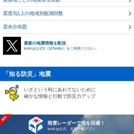
震度3以上の地域別観測回数
震央分布図
最新の地震情報を配信
tenki.jp公式X（旧Twitter）をご利用ください。
「知る防災」地震
いざという時にあわてないために
確かな情報と行動で防災力アップ
雨雲レーダーで雨を回避！
tenki.jp公式 天気予報アプリ