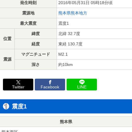
発生時刻
2016年05月31日 05時18分頃
震源地
熊本県熊本地方
最大震度
震度1
緯度
北緯 32.7度
位置
経度
東経 130.7度
マグニチュード
M2.1
震源
深さ
約10km
Twitter
Facebook
LINE
震度1
熊本県
熊本西区