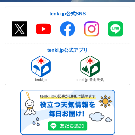
tenki.jp公式SNS
tenki.jp公式アプリ
tenki.jp
tenki.jp 登山天気