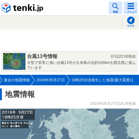
tenki.jp
検索
メニュー
現在地
台風13号情報
07日22:00現在
大型で非常に強い台風13号が久米島の北約100kmを西北西に進ん
でいます
過去の地震情報
2016年05月27日
19時25分頃発生した地震(最大震度1)
地震情報
2016年05月27日19:29発表