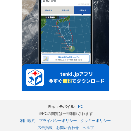
表示：
モバイル
｜
PC
※PCの閲覧は一部制限されます
利用規約
-
プライバシーポリシー
-
クッキーポリシー
広告掲載
-
お問い合わせ
-
ヘルプ