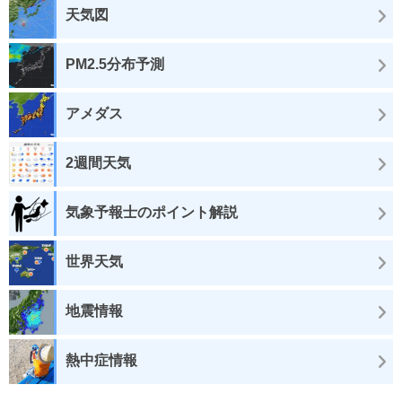
天気図
PM2.5分布予測
アメダス
2週間天気
気象予報士のポイント解説
世界天気
地震情報
熱中症情報