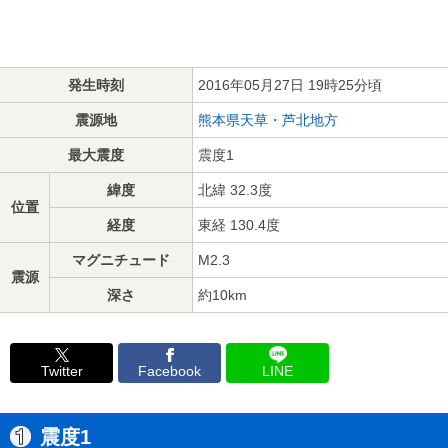
発生時刻
2016年05月27日 19時25分頃
震源地
熊本県天草・芦北地方
最大震度
震度1
緯度
北緯 32.3度
位置
経度
東経 130.4度
マグニチュード
M2.3
震源
深さ
約10km
Twitter
Facebook
LINE
震度1