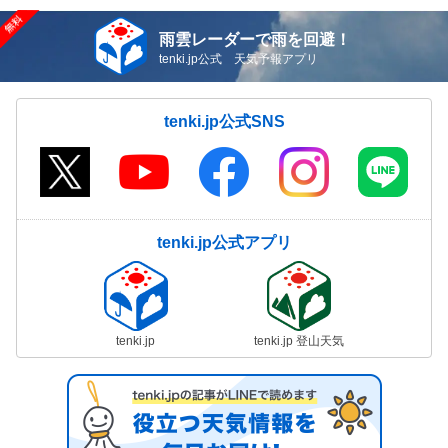
雨雲レーダーで雨を回避！
tenki.jp公式 天気予報アプリ
tenki.jp公式SNS
tenki.jp公式アプリ
tenki.jp
tenki.jp 登山天気