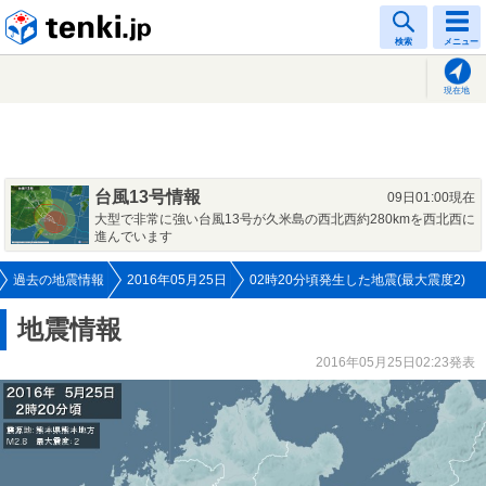
tenki.jp
検索
メニュー
現在地
台風13号情報
09日01:00現在
大型で非常に強い台風13号が久米島の西北西約280kmを西北西に
進んでいます
過去の地震情報
2016年05月25日
02時20分頃発生した地震(最大震度2)
地震情報
2016年05月25日02:23発表