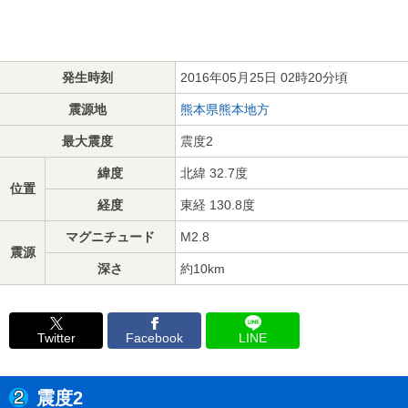
発生時刻
2016年05月25日 02時20分頃
震源地
熊本県熊本地方
最大震度
震度2
緯度
北緯 32.7度
位置
経度
東経 130.8度
マグニチュード
M2.8
震源
深さ
約10km
Twitter
Facebook
LINE
震度2