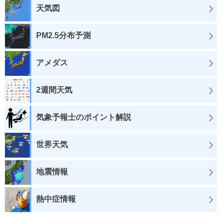
天気図
PM2.5分布予測
アメダス
2週間天気
気象予報士のポイント解説
世界天気
地震情報
熱中症情報