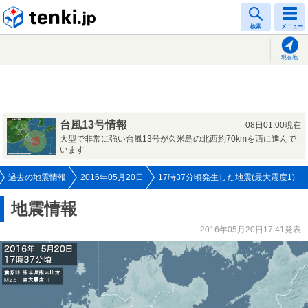
tenki.jp
検索
メニュー
現在地
台風13号情報
08日01:00現在
大型で非常に強い台風13号が久米島の北西約70kmを西に進んで
います
過去の地震情報
2016年05月20日
17時37分頃発生した地震(最大震度1)
地震情報
2016年05月20日17:41発表