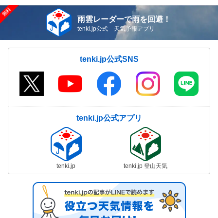
雨雲レーダーで雨を回避！
tenki.jp公式 天気予報アプリ
tenki.jp公式SNS
tenki.jp公式アプリ
tenki.jp
tenki.jp 登山天気