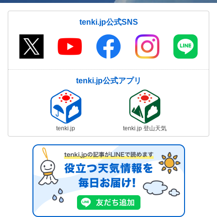
tenki.jp公式SNS
tenki.jp公式アプリ
tenki.jp
tenki.jp 登山天気