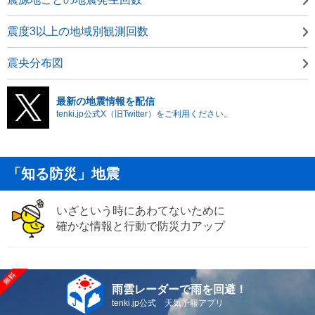
震度3以上の地域別観測回数
震央分布図
最新の地震情報を配信
tenki.jp公式X（旧Twitter）をご利用ください。
「知る防災」地震
いざという時にあわてないために
確かな情報と行動で防災力アップ
雨雲レーダーで雨を回避！
tenki.jp公式 天気予報アプリ