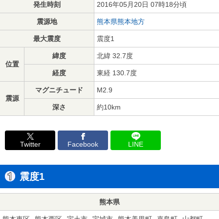
発生時刻
2016年05月20日 07時18分頃
震源地
熊本県熊本地方
最大震度
震度1
緯度
北緯 32.7度
位置
経度
東経 130.7度
マグニチュード
M2.9
震源
深さ
約10km
Twitter
Facebook
LINE
震度1
熊本県
熊本東区
熊本西区
宇土市
宇城市
熊本美里町
嘉島町
山都町