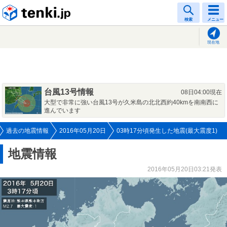
tenki.jp
検索
メニュー
現在地
台風13号情報
08日04:00現在
大型で非常に強い台風13号が久米島の北北西約40kmを南南西に
進んでいます
過去の地震情報
2016年05月20日
03時17分頃発生した地震(最大震度1)
地震情報
2016年05月20日03:21発表