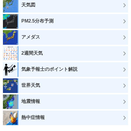
天気図
PM2.5分布予測
アメダス
2週間天気
気象予報士のポイント解説
世界天気
地震情報
熱中症情報