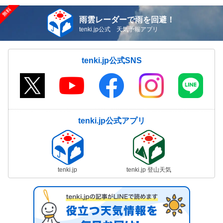
雨雲レーダーで雨を回避！
tenki.jp公式 天気予報アプリ
tenki.jp公式SNS
tenki.jp公式アプリ
tenki.jp
tenki.jp 登山天気