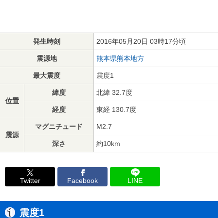
発生時刻
2016年05月20日 03時17分頃
震源地
熊本県熊本地方
最大震度
震度1
緯度
北緯 32.7度
位置
経度
東経 130.7度
マグニチュード
M2.7
震源
深さ
約10km
Twitter
Facebook
LINE
震度1