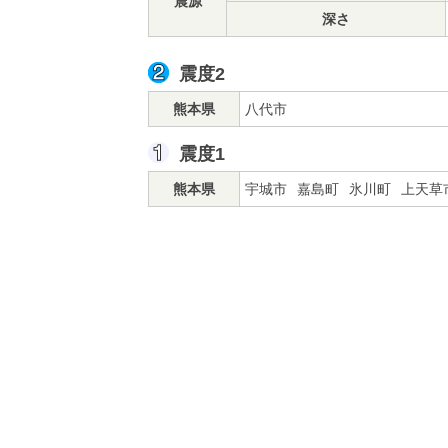
震源
深さ
震度2
熊本県
八代市
震度1
熊本県
宇城市
嘉島町
氷川町
上天草