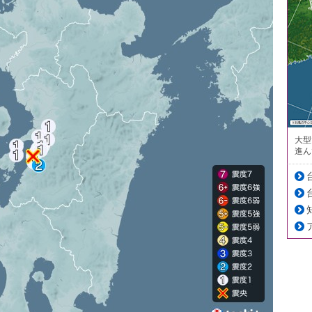
大型
進ん