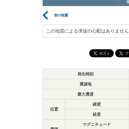
前の地震
この地震による津波の心配はありません
発生時刻
震源地
最大震度
緯度
位置
経度
マグニチュード