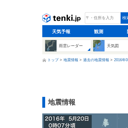
tenki.jp
検
天気予報
観測
雨雲レーダー
天気図
トップ
地震情報
過去の地震情報
2016年
地震情報