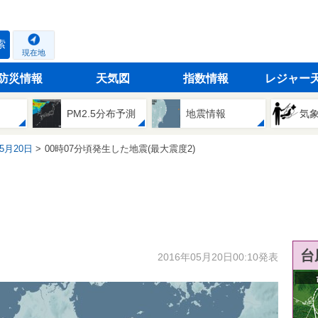
索
現在地
防災情報
天気図
指数情報
レジャー
PM2.5分布予測
地震情報
気
05月20日
00時07分頃発生した地震(最大震度2)
台
2016年05月20日00:10発表