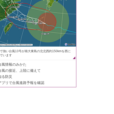
で強い台風13号が南大東島の北北西約150kmを西に
でいます
台風情報のみかた
台風の接近、上陸に備えて
知る防災
アプリで台風進路予報を確認