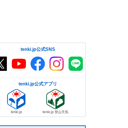
tenki.jp公式SNS
tenki.jp公式アプリ
tenki.jp
tenki.jp 登山天気