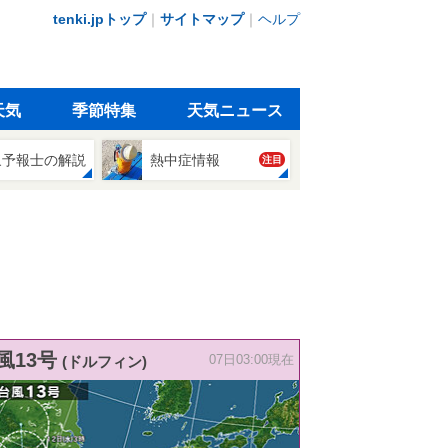
tenki.jpトップ
｜
サイトマップ
｜
ヘルプ
天気
季節特集
天気ニュース
象予報士の解説
熱中症情報
注目
風13号
(ドルフィン)
07日03:00現在