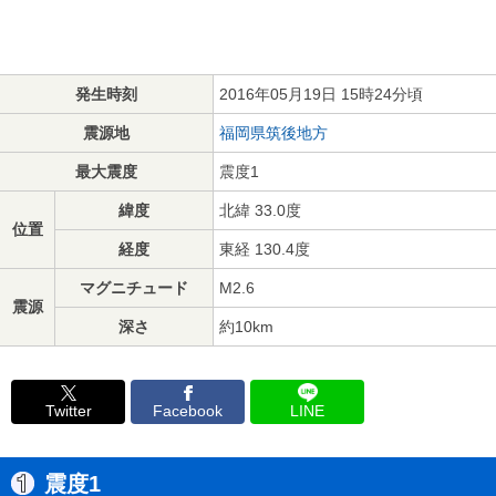
発生時刻
2016年05月19日 15時24分頃
震源地
福岡県筑後地方
最大震度
震度1
緯度
北緯 33.0度
位置
経度
東経 130.4度
マグニチュード
M2.6
震源
深さ
約10km
Twitter
Facebook
LINE
震度1