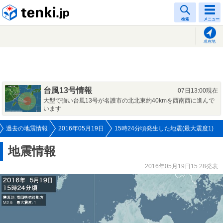
tenki.jp
検索
メニュー
現在地
台風13号情報
07日13:00現在
大型で強い台風13号が名護市の北北東約40kmを西南西に進んで
います
過去の地震情報
2016年05月19日
15時24分頃発生した地震(最大震度1)
地震情報
2016年05月19日15:28発表