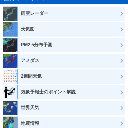
雨雲レーダー
天気図
PM2.5分布予測
アメダス
2週間天気
気象予報士のポイント解説
世界天気
地震情報