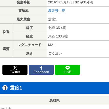
発生時刻
2016年05月19日 02時08分頃
震源地
鳥取県中部
最大震度
震度1
緯度
北緯 35.4度
位置
経度
東経 133.9度
マグニチュード
M2.1
震源
深さ
ごく浅い
Twitter
Facebook
LINE
震度1
鳥取県
倉吉市