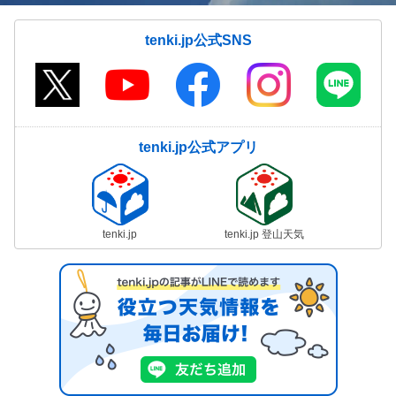
tenki.jp公式SNS
tenki.jp公式アプリ
tenki.jp
tenki.jp 登山天気