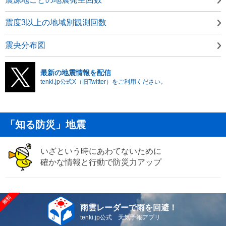
震度3以上の地域別観測回数
震央分布図
最新の地震情報を配信
tenki.jp公式X（旧Twitter）をご利用ください。
「知る防災」地震
いざという時にあわてないために
確かな情報と行動で防災力アップ
雨雲レーダーで雨を回避！
tenki.jp公式 天気予報アプリ