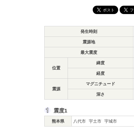
発生時刻
震源地
最大震度
緯度
位置
経度
マグニチュード
震源
深さ
震度1
熊本県
八代市
宇土市
宇城市