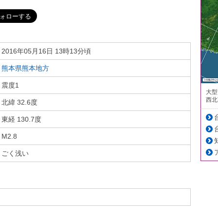
2016年05月16日 13時13分頃
熊本県熊本地方
震度1
大型
西北
北緯 32.6度
東経 130.7度
M2.8
ごく浅い