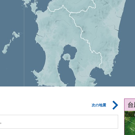
台
次の地震
。