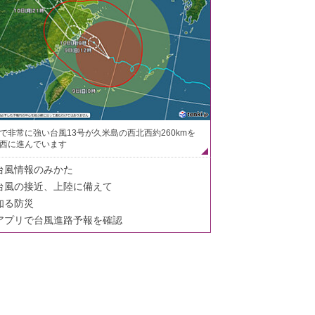
で非常に強い台風13号が久米島の西北西約260kmを
西に進んでいます
台風情報のみかた
台風の接近、上陸に備えて
知る防災
アプリで台風進路予報を確認