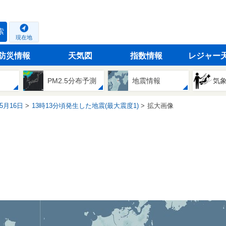
索
現在地
防災情報
天気図
指数情報
レジャー
PM2.5分布予測
地震情報
気
05月16日
13時13分頃発生した地震(最大震度1)
拡大画像