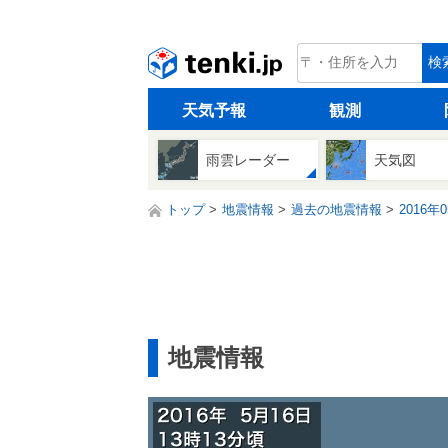
tenki.jp
検
天気予報
観測
雨雲レーダー
天気図
トップ
地震情報
過去の地震情報
2016年
地震情報