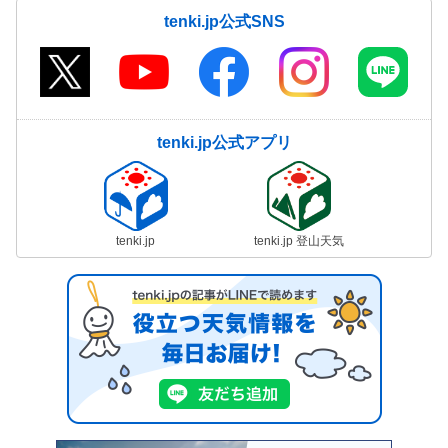
tenki.jp公式SNS
tenki.jp公式アプリ
tenki.jp
tenki.jp 登山天気