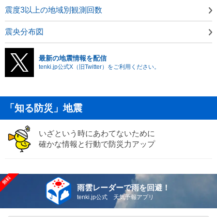
震度3以上の地域別観測回数
震央分布図
最新の地震情報を配信
tenki.jp公式X（旧Twitter）をご利用ください。
「知る防災」地震
いざという時にあわてないために
確かな情報と行動で防災力アップ
雨雲レーダーで雨を回避！
tenki.jp公式 天気予報アプリ