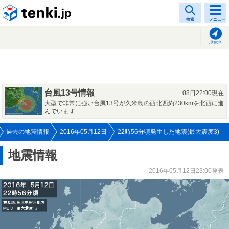
tenki.jp
検索
メニュー
現在地
台風13号情報
08日22:00現在
大型で非常に強い台風13号が久米島の西北西約230kmを北西に進
んでいます
過去の地震情報
2016年05月12日
22時56分頃発生した地震(最大震度3)
地震情報
2016年05月12日23:00発表