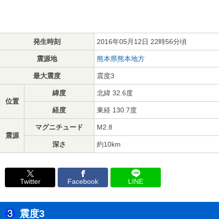
発生時刻
2016年05月12日 22時56分頃
震源地
熊本県熊本地方
最大震度
震度3
緯度
北緯 32.6度
位置
経度
東経 130.7度
マグニチュード
M2.8
震源
深さ
約10km
Twitter
Facebook
LINE
震度3