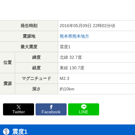
発生時刻
2016年05月09日 22時02分頃
震源地
熊本県熊本地方
最大震度
震度1
緯度
北緯 32.7度
位置
経度
東経 130.7度
マグニチュード
M2.3
震源
深さ
約10km
Twitter
Facebook
LINE
震度1