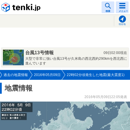
tenki.jp
検索
メニュー
現在地
台風13号情報
09日02:00現在
大型で非常に強い台風13号が久米島の西北西約290kmを西北西に
進んでいます
過去の地震情報
2016年05月09日
22時02分頃発生した地震(最大震度1)
地震情報
2016年05月09日22:05発表