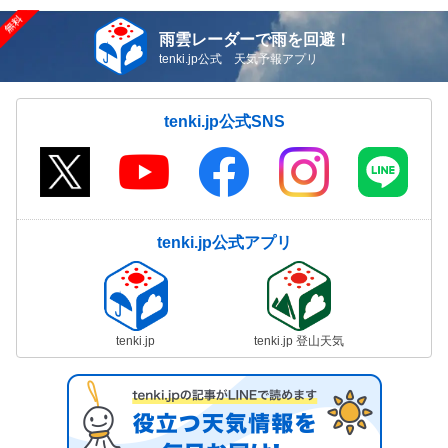
雨雲レーダーで雨を回避！
tenki.jp公式 天気予報アプリ
tenki.jp公式SNS
tenki.jp公式アプリ
tenki.jp
tenki.jp 登山天気