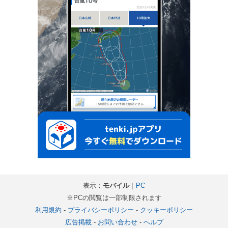
表示：
モバイル
｜
PC
※PCの閲覧は一部制限されます
利用規約
-
プライバシーポリシー
-
クッキーポリシー
広告掲載
-
お問い合わせ
-
ヘルプ