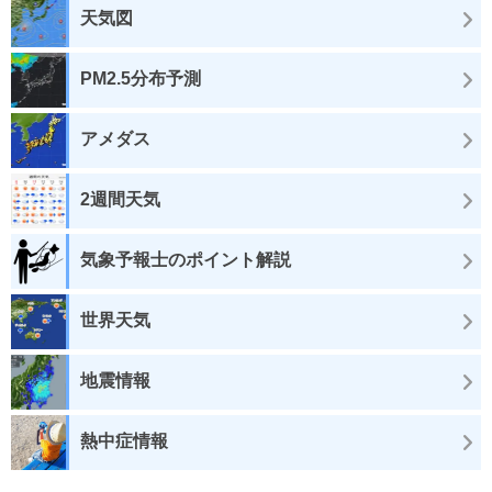
天気図
PM2.5分布予測
アメダス
2週間天気
気象予報士のポイント解説
世界天気
地震情報
熱中症情報