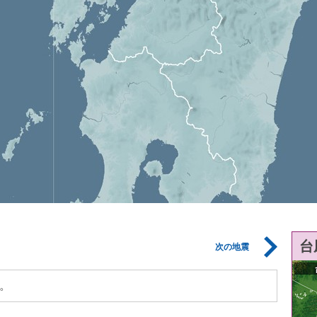
台
次の地震
。