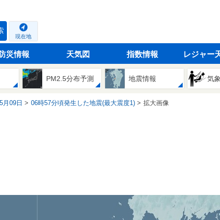
索
現在地
防災情報
天気図
指数情報
レジャー
PM2.5分布予測
地震情報
気
05月09日
06時57分頃発生した地震(最大震度1)
拡大画像