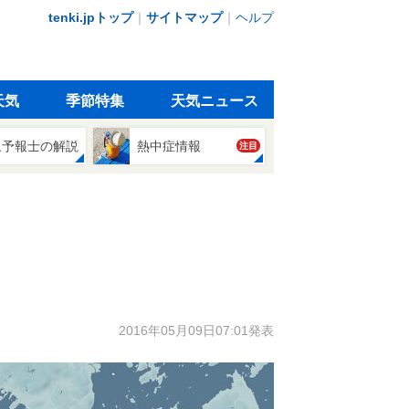
tenki.jpトップ
｜
サイトマップ
｜
ヘルプ
天気
季節特集
天気ニュース
象予報士の解説
熱中症情報
注目
2016年05月09日07:01発表