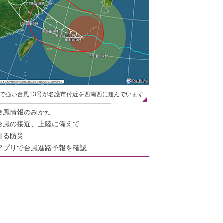
で強い台風13号が名護市付近を西南西に進んでいます
台風情報のみかた
台風の接近、上陸に備えて
知る防災
アプリで台風進路予報を確認