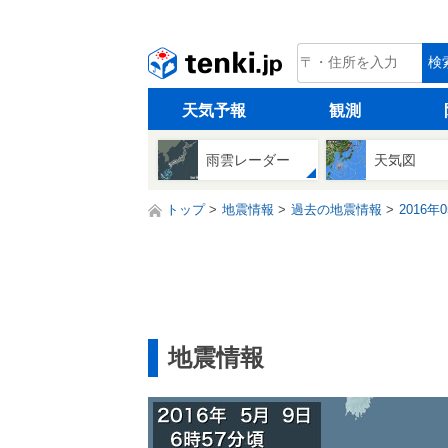
tenki.jp
検
天気予報
観測
雨雲レーダー
天気図
トップ
地震情報
過去の地震情報
2016年
地震情報