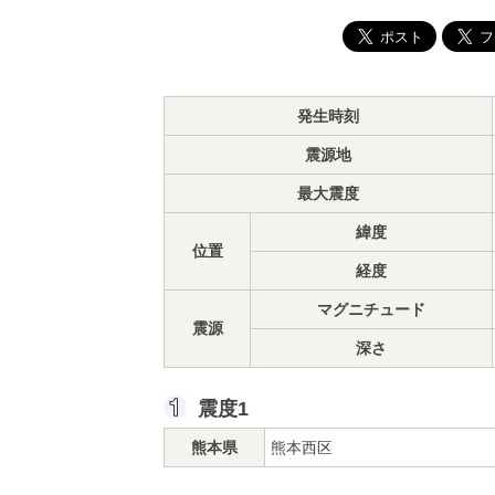
発生時刻
震源地
最大震度
緯度
位置
経度
マグニチュード
震源
深さ
震度1
熊本県
熊本西区