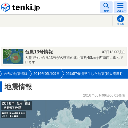
tenki.jp
検索
メニュー
現在地
台風13号情報
07日13:00現在
大型で強い台風13号が名護市の北北東約40kmを西南西に進んで
います
過去の地震情報
2016年05月09日
05時57分頃発生した地震(最大震度1)
地震情報
2016年05月09日06:01発表