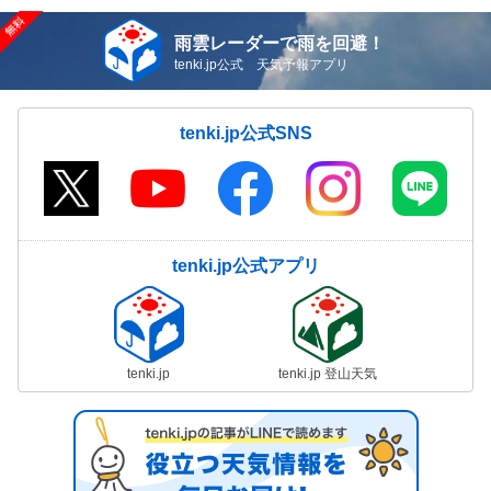
雨雲レーダーで雨を回避！
tenki.jp公式 天気予報アプリ
tenki.jp公式SNS
tenki.jp公式アプリ
tenki.jp
tenki.jp 登山天気