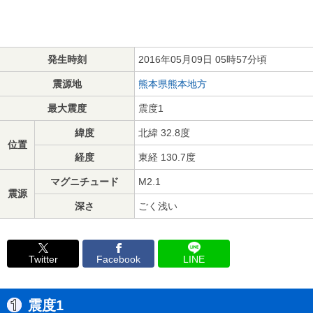
発生時刻
2016年05月09日 05時57分頃
震源地
熊本県熊本地方
最大震度
震度1
緯度
北緯 32.8度
位置
経度
東経 130.7度
マグニチュード
M2.1
震源
深さ
ごく浅い
Twitter
Facebook
LINE
震度1