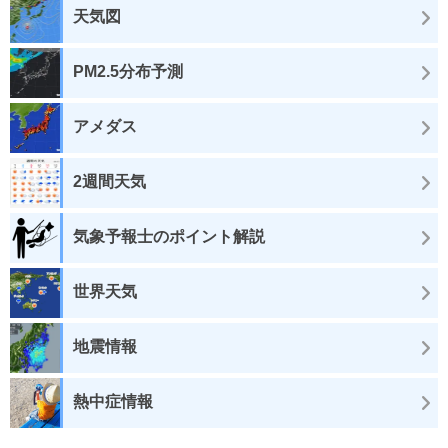
天気図
PM2.5分布予測
アメダス
2週間天気
気象予報士のポイント解説
世界天気
地震情報
熱中症情報