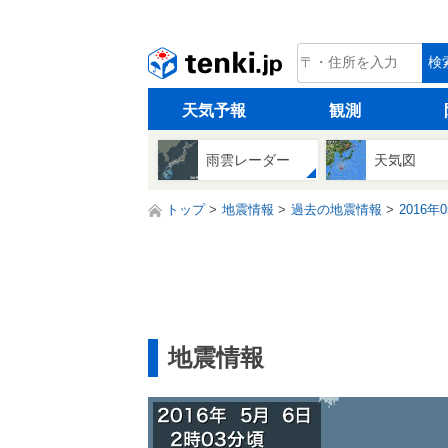
tenki.jp
検
天気予報
観測
雨雲レーダー
天気図
トップ
地震情報
過去の地震情報
2016年
地震情報