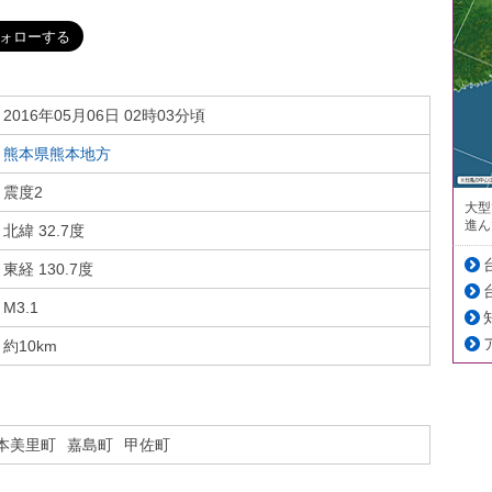
2016年05月06日 02時03分頃
熊本県熊本地方
震度2
大型
進ん
北緯 32.7度
東経 130.7度
M3.1
約10km
本美里町
嘉島町
甲佐町