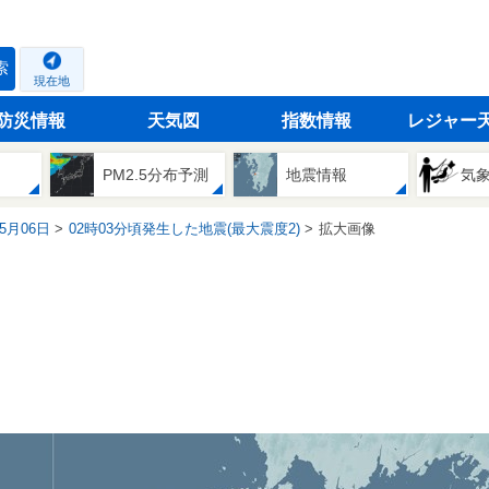
索
現在地
防災情報
天気図
指数情報
レジャー
PM2.5分布予測
地震情報
気
05月06日
02時03分頃発生した地震(最大震度2)
拡大画像