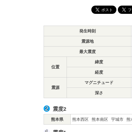
発生時刻
震源地
最大震度
緯度
位置
経度
マグニチュード
震源
深さ
震度2
熊本県
熊本西区
熊本南区
宇城市
熊