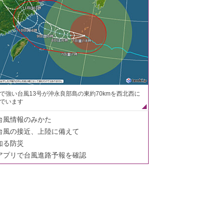
で強い台風13号が沖永良部島の東約70kmを西北西に
でいます
台風情報のみかた
台風の接近、上陸に備えて
知る防災
アプリで台風進路予報を確認