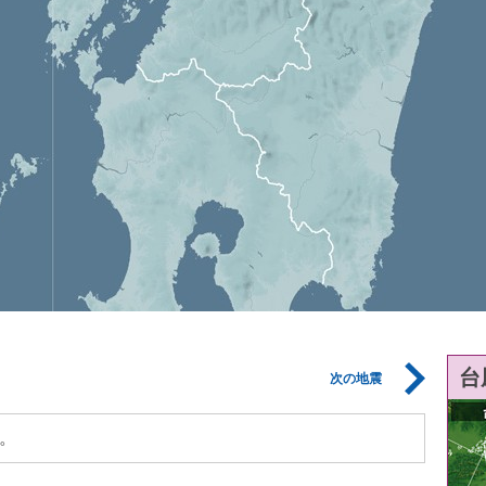
台
次の地震
。