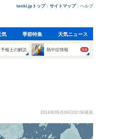
tenki.jpトップ
｜
サイトマップ
｜
ヘルプ
天気
季節特集
天気ニュース
象予報士の解説
熱中症情報
注目
2016年05月06日02:06発表